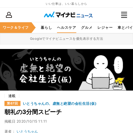
いい仕事は、いい暮らしから
ジネススキル
ワーク＆ライフ
マネー
暮らし
ヘルスケア
グルメ
レジャー
車とバイ
Googleでマイナビニュースを優先表示する方法
連載
いとうちゃんの、虚無と絶望の会社生活(仮)
第67回
朝礼の3分間スピーチ
掲載日
2020/10/15 11:11
著者：
いとうちゃん