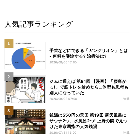
人気記事ランキング
手首などにできる「ガングリオン」とは
- 何科を受診する? 治療法は?
2026/08/06 17:00
ジムに通えば 第81回 【漫画】「腰痛が
っ!」で筋トレを始めたら…体型も思考も
別人になっていた
2026/08/03 07:00
連載
銭湯は550円の天国 第19回 露天風呂に
サウナ2つ、水風呂2つ! 上野の隣で見つ
けた東京屈指の人気銭湯
2026/07/31 16:00
連載