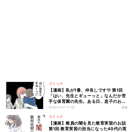
コミック
【漫画】私が1番、仲良しです♡ 第1回
「はい、先生とギューッと」なんだか苦
手な保育園の先生。ある日、息子のお迎
えに行くと…?
2025/11/27 11:00
連載
コミック
【漫画】教員の闇を見た教育実習のお話
第1回 教育実習の担当になった40代の英