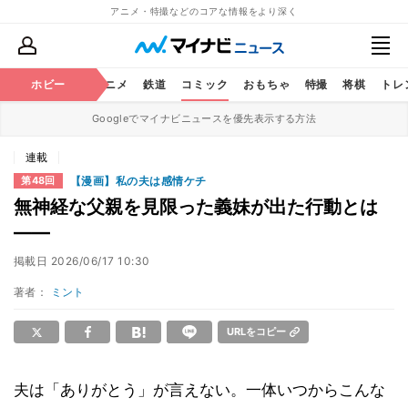
アニメ・特撮などのコアな情報をより深く
ホビー
アニメ
鉄道
コミック
おもちゃ
特撮
将棋
トレ
Googleでマイナビニュースを優先表示する方法
連載
【漫画】私の夫は感情ケチ
第48回
無神経な父親を見限った義妹が出た行動とは
――
掲載日
2026/06/17 10:30
著者：
ミント
URLをコピー
夫は「ありがとう」が言えない。一体いつからこんな