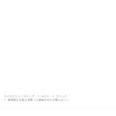
マイナビニューストップ
ホビー
コミック
無神経な父親を見限った義妹が出た行動とは――