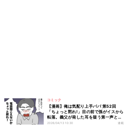
コミック
【漫画】俺は気配り上手パパ 第52回
「ちょっと黙れ!」目の前で孫がイスから
転落。義父が発した耳を疑う第一声と
は?
2026/04/13 10:30
連載