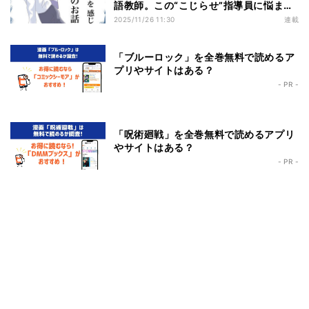
語教師。この“こじらせ”指導員に悩まさ
れることに――
2025/11/26 11:30
連載
「ブルーロック」を全巻無料で読めるア
プリやサイトはある？
- PR -
「呪術廻戦」を全巻無料で読めるアプリ
やサイトはある？
- PR -