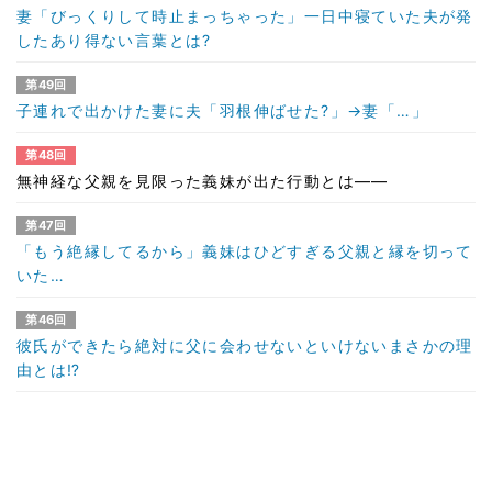
妻「びっくりして時止まっちゃった」一日中寝ていた夫が発
したあり得ない言葉とは?
第49回
子連れで出かけた妻に夫「羽根伸ばせた?」→妻「…」
第48回
無神経な父親を見限った義妹が出た行動とは――
第47回
「もう絶縁してるから」義妹はひどすぎる父親と縁を切って
いた…
第46回
彼氏ができたら絶対に父に会わせないといけないまさかの理
由とは⁉