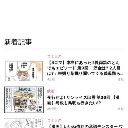
新着記事
コミック
【4コマ】本当にあった!!義両親のとん
でもエピソード 第9回 「貯金は? 2人目
は?」根掘り葉掘り聞いてくる義母黙ら
せた一言
4分前
連載
鉄道
夜行だよ! サンライズ出雲 第36回 【漫
画】島根も鳥取も行きたい!?
2時間前
連載
コミック
【漫画】いいね依存の承認モンスター ワ