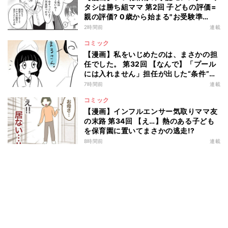
タシは勝ち組ママ 第2回 子どもの評価=
親の評価? 0歳から始まる"お受験準
備"とは…
2時間前
連載
コミック
【漫画】私をいじめたのは、まさかの担
任でした。 第32回 【なんで】「プール
には入れません」担任が出した“条件”と
は?
7時間前
連載
コミック
【漫画】インフルエンサー気取りママ友
の末路 第34回 【え…】熱のある子ども
を保育園に置いてまさかの逃走!?
8時間前
連載