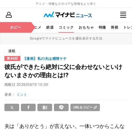
アニメ・特撮などのコアな情報をより深く
ホビー
アニメ
鉄道
コミック
おもちゃ
特撮
将棋
トレ
Googleでマイナビニュースを優先表示する方法
連載
【漫画】私の夫は感情ケチ
第46回
彼氏ができたら絶対に父に会わせないといけ
ないまさかの理由とは⁉
掲載日
2026/06/15 10:30
著者：
ミント
URLをコピー
夫は「ありがとう」が言えない。一体いつからこんな