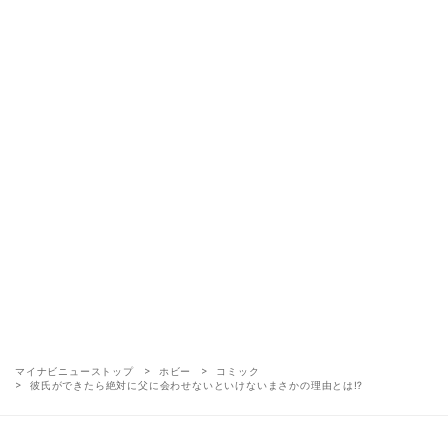
マイナビニューストップ
ホビー
コミック
彼氏ができたら絶対に父に会わせないといけないまさかの理由とは⁉