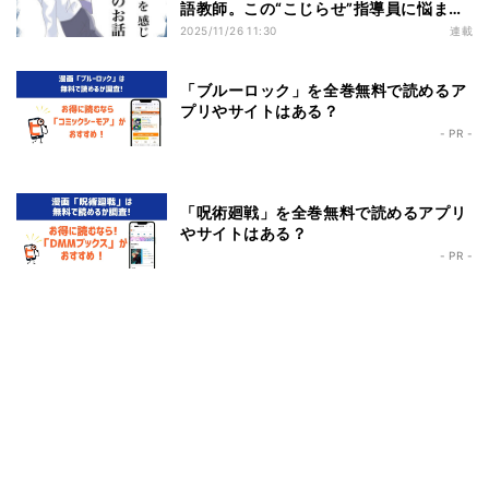
語教師。この“こじらせ”指導員に悩まさ
れることに――
2025/11/26 11:30
連載
「ブルーロック」を全巻無料で読めるア
プリやサイトはある？
- PR -
「呪術廻戦」を全巻無料で読めるアプリ
やサイトはある？
- PR -