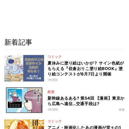
新着記事
コミック
夏休みに塗り絵はいかが？ サイン色紙が
もらえる『佐倉おりこ塗り絵BOOK』塗
り絵コンテストが8月7日より開催
1時間前
鉄道
新幹線あるある? 第54回 【漫画】東京か
ら広島へ遠征…交通手段は?
3時間前
連載
コミック
アニメ・映画化したあの漫画が堂々の1