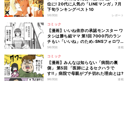
位に! 20代に人気の「LINEマンガ」7月
下旬ランキングベスト10
5時間前
レポート
コミック
【漫画】いいね依存の承認モンスター ワ
タシは勝ち組ママ 第1回 7000円のラン
チもい「いいね」のため♪SNSフォロワ
ー2万人の"キラキラママ"の生活とは?
5時間前
連載
コミック
【漫画】みんなは知らない「病院の裏
側」 第5回 「医師によるセクハラで
す!!」病院で母親がブチ切れた理由とは?
9時間前
連載