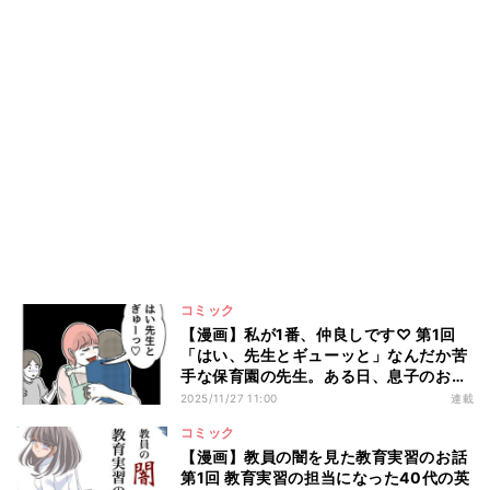
コミック
【漫画】私が1番、仲良しです♡ 第1回
「はい、先生とギューッと」なんだか苦
手な保育園の先生。ある日、息子のお迎
えに行くと…?
2025/11/27 11:00
連載
コミック
【漫画】教員の闇を見た教育実習のお話
第1回 教育実習の担当になった40代の英