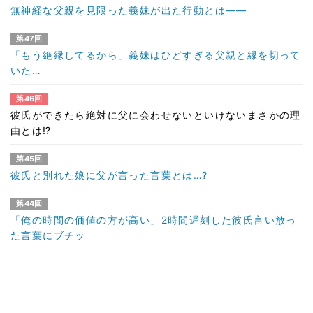
無神経な父親を見限った義妹が出た行動とは――
第47回
「もう絶縁してるから」義妹はひどすぎる父親と縁を切って
いた…
第46回
彼氏ができたら絶対に父に会わせないといけないまさかの理
由とは⁉
第45回
彼氏と別れた娘に父が言った言葉とは…?
第44回
「俺の時間の価値の方が高い」2時間遅刻した彼氏言い放っ
た言葉にブチッ