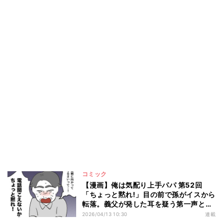
コミック
【漫画】俺は気配り上手パパ 第52回
「ちょっと黙れ!」目の前で孫がイスから
転落。義父が発した耳を疑う第一声と
は?
2026/04/13 10:30
連載