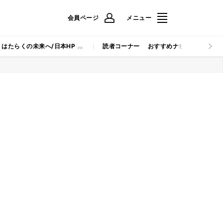
会員ページ
メニュー
はたらくの未来へ/日本HP
読者コーナー
おすすめナビ
マイナビB