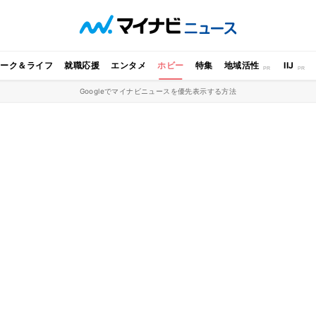
ワーク＆ライフ
就職応援
エンタメ
ホビー
特集
地域活性
IIJ
Googleでマイナビニュースを優先表示する方法