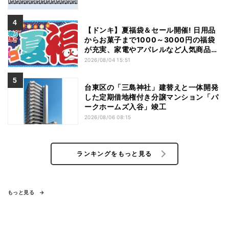
【ドンキ】夏福袋＆セール開催! 日用品
からお菓子まで1000～3000円の福袋
が充実、家電やアパレルなど人気商品も
特価
2026/08/04 15:51
台東区の「三島神社」建替えと一体開発
した定期借地権付き分譲マンション「パ
ークホームズ入谷」竣工
2026/08/06 08:15
ランキングをもっと見る
もっと見る