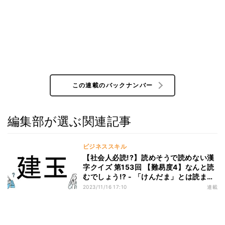
この連載のバックナンバー
編集部が選ぶ関連記事
ビジネススキル
【社会人必読!?】読めそうで読めない漢
字クイズ 第153回 【難易度4】なんと読
むでしょう!? - 「けんだま」とは読まな
い!?
2023/11/16 17:10
連載