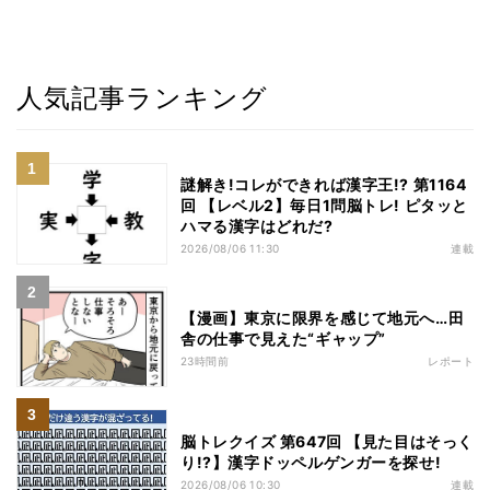
人気記事ランキング
謎解き!コレができれば漢字王!? 第1164
回 【レベル2】毎日1問脳トレ! ピタッと
ハマる漢字はどれだ?
2026/08/06 11:30
連載
【漫画】東京に限界を感じて地元へ…田
舎の仕事で見えた“ギャップ”
23時間前
レポート
脳トレクイズ 第647回 【見た目はそっく
り!?】漢字ドッペルゲンガーを探せ!
2026/08/06 10:30
連載