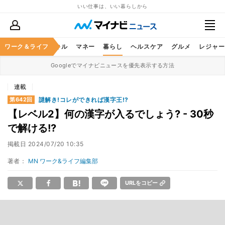
いい仕事は、いい暮らしから
ャリア
ワーク＆ライフ
ビジネススキル
マネー
暮らし
ヘルスケア
グルメ
レジャー
Googleでマイナビニュースを優先表示する方法
連載
謎解き!コレができれば漢字王!?
第642回
【レベル2】何の漢字が入るでしょう? - 30秒
で解ける!?
掲載日
2024/07/20 10:35
著者：
MN ワーク&ライフ編集部
URLをコピー