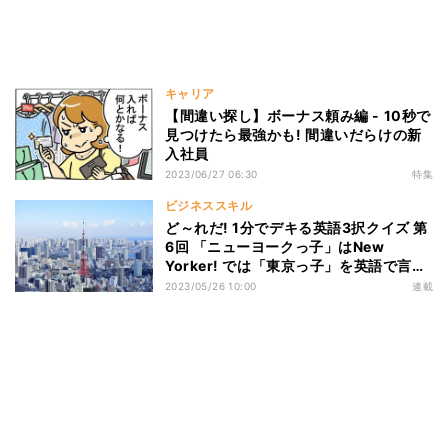
キャリア
【間違い探し】ボーナス頼み編 - 10秒で
見つけたら最強かも! 間違いだらけの新
入社員
2023/06/27 06:30
特集
ビジネススキル
ど～れだ! 1分でデキる英語3択クイズ 第
6回 「ニューヨークっ子」はNew
Yorker! では「東京っ子」を英語で言う
と…?
2023/05/26 10:00
連載