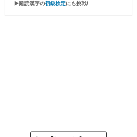
▶難読漢字の
初級検定
にも挑戦!