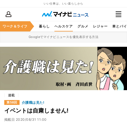
いい仕事は、いい暮らしから
ジネススキル
ワーク＆ライフ
マネー
暮らし
ヘルスケア
グルメ
レジャー
車とバイ
Googleでマイナビニュースを優先表示する方法
連載
介護職は見た!
第58回
イベントは自粛しません!
掲載日
2020/08/31 11:00