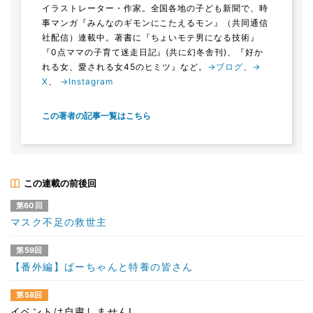
イラストレーター・作家。全国各地の子ども新聞で、時
事マンガ『みんなのギモンにこたえるモン』（共同通信
社配信）連載中。著書に『ちょいモテ男になる技術』
『0点ママの子育て迷走日記』(共に幻冬舎刊)、『好か
れる女、愛される女45のヒミツ』など。
→ブログ
、
→
X
、
→Instagram
この著者の記事一覧はこちら
この連載の前後回
第60回
マスク不足の救世主
第59回
【番外編】ばーちゃんと特養の皆さん
第58回
イベントは自粛しません!