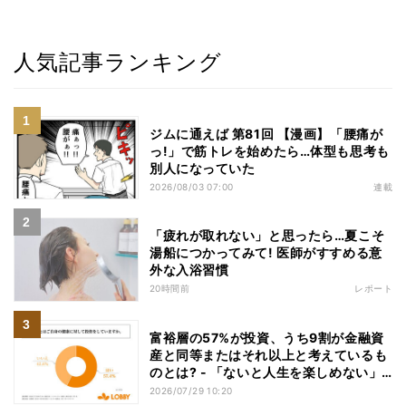
人気記事ランキング
ジムに通えば 第81回 【漫画】「腰痛が
っ!」で筋トレを始めたら…体型も思考も
別人になっていた
2026/08/03 07:00
連載
「疲れが取れない」と思ったら…夏こそ
湯船につかってみて! 医師がすすめる意
外な入浴習慣
20時間前
レポート
富裕層の57%が投資、うち9割が金融資
産と同等またはそれ以上と考えているも
のとは? - 「ないと人生を楽しめない」
「人生の幸福度に直結する」「一度失え
2026/07/29 10:20