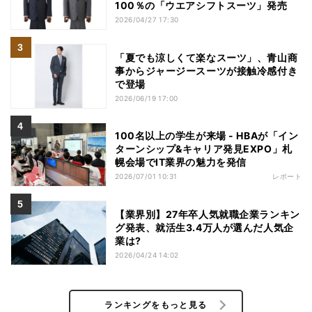
100％の「ウエアシフトスーツ」発売
2026/04/27 17:30
「夏でも涼しくて楽なスーツ」、青山商
事からジャージースーツが接触冷感付き
で登場
2026/06/19 17:00
100名以上の学生が来場 - HBAが「イン
ターンシップ&キャリア発見EXPO」札
幌会場でIT業界の魅力を発信
2026/07/01 10:31
レポート
【業界別】27年卒人気就職企業ランキン
グ発表、就活生3.4万人が選んだ人気企
業は?
2026/04/24 14:02
ランキングをもっと見る