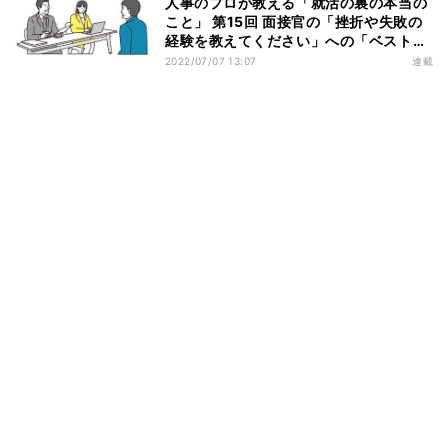
人事のプロが教える「就活の裏の本当の
こと」 第15回 面接官の「挫折や失敗の
経験を教えてください」への「ベストな
回答」の考え方
2022/07/07 13:07
連載