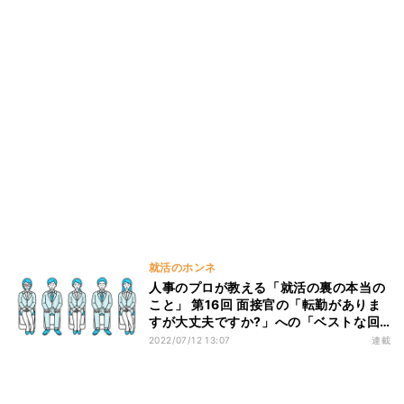
就活のホンネ
人事のプロが教える「就活の裏の本当の
こと」 第16回 面接官の「転勤がありま
すが大丈夫ですか?」への「ベストな回
答」の考え方
2022/07/12 13:07
連載