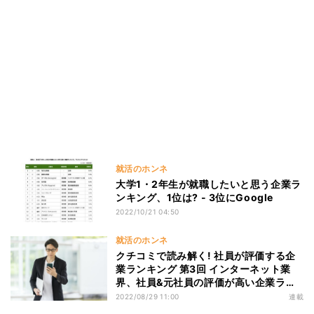
就活のホンネ
大学1・2年生が就職したいと思う企業ラ
ンキング、1位は? - 3位にGoogle
2022/10/21 04:50
就活のホンネ
クチコミで読み解く! 社員が評価する企
業ランキング 第3回 インターネット業
界、社員&元社員の評価が高い企業ラン
キング - 上位3位にはGAFAMのうち2社
2022/08/29 11:00
連載
がランクイン!