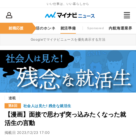
いい仕事は、いい暮らしから
仕事のゲンバ
就職応援
就活のホンネ
就活準備
内航海運業界
Sponsored
Googleでマイナビニュースを優先表示する方法
連載
社会人は見た! 残念な就活生
第8回
【漫画】面接で思わず突っ込みたくなった就
活生の言動
掲載日
2023/12/23 17:00