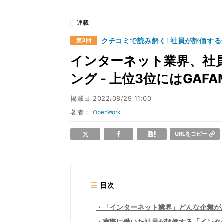
連載
クチコミで読み解く! 社員が評価す
第3回
インターネット業界、社
ング - 上位3位にはGA
掲載日
2022/08/29 11:00
著者：
OpenWork
URLをコピー
目次
「インターネット業界」どんな企業が
実際に働いた社員が評価する「インタ