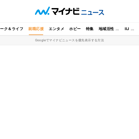
ワーク＆ライフ
就職応援
エンタメ
ホビー
特集
地域活性
IIJ
Googleでマイナビニュースを優先表示する方法