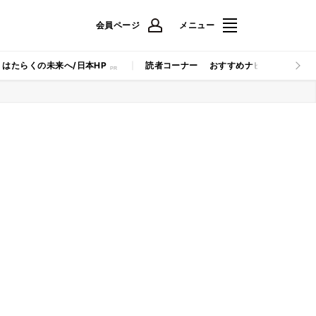
会員ページ
メニュー
はたらくの未来へ/日本HP
読者コーナー
おすすめナビ
マイナビB