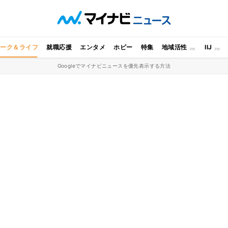
ワーク＆ライフ
就職応援
エンタメ
ホビー
特集
地域活性
IIJ
Googleでマイナビニュースを優先表示する方法