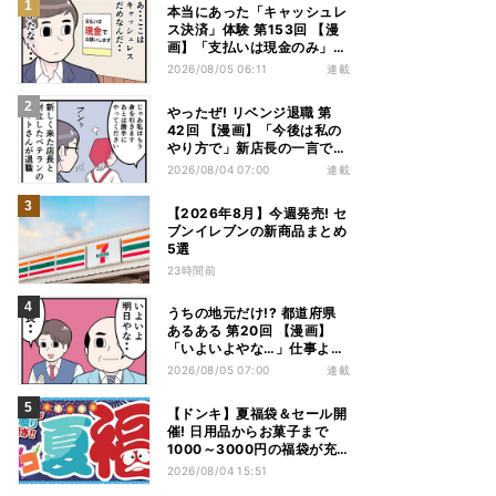
本当にあった「キャッシュレ
ス決済」体験 第153回 【漫
画】「支払いは現金のみ」と
分かっていたのに……会計で
2026/08/05 06:11
連載
反射的に出してしまったもの
は
やったぜ! リベンジ退職 第
42回 【漫画】「今後は私の
やり方で」新店長の一言でベ
テラン退職→崩壊した現場
2026/08/04 07:00
連載
【2026年8月】今週発売! セ
ブンイレブンの新商品まとめ
5選
23時間前
うちの地元だけ!? 都道府県
あるある 第20回 【漫画】
「いよいよやな…」仕事より
優先は当然!? 兵庫県民の“祭
2026/08/05 07:00
連載
り愛”が熱すぎた
【ドンキ】夏福袋＆セール開
催! 日用品からお菓子まで
1000～3000円の福袋が充
実、家電やアパレルなど人気
2026/08/04 15:51
商品も特価