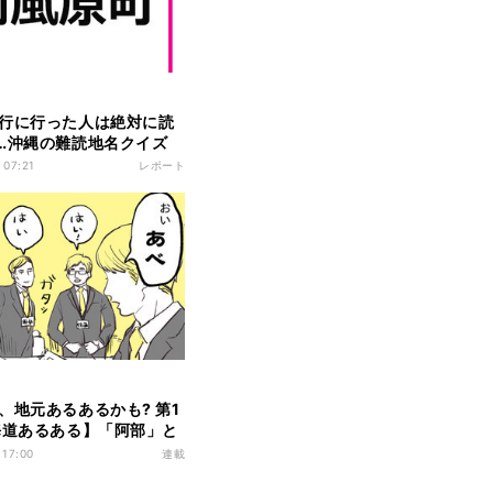
行に行った人は絶対に読
…沖縄の難読地名クイズ
 07:21
レポート
、地元あるあるかも? 第1
海道あるある】「阿部」と
木村
 17:00
連載