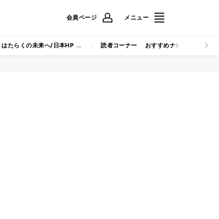
会員ページ
メニュー
はたらくの未来へ/日本HP
読者コーナー
おすすめナビ
マイナビB