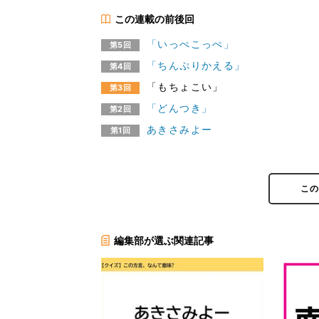
この連載の前後回
「いっぺこっぺ」
第5回
「ちんぷりかえる」
第4回
「もちょこい」
第3回
「どんつき」
第2回
あきさみよー
第1回
こ
編集部が選ぶ関連記事