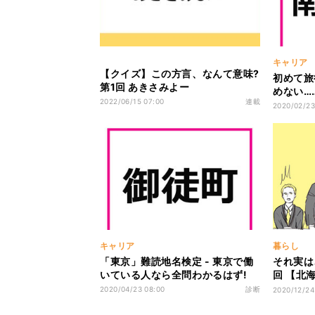
キャリア
【クイズ】この方言、なんて意味?
初めて旅
第1回 あきさみよー
めない…
2022/06/15 07:00
連載
2020/02/23
キャリア
暮らし
「東京」難読地名検定 - 東京で働
それ実は
いている人なら全問わかるはず!
回 【北
呼ばれる
2020/04/23 08:00
診断
2020/12/24