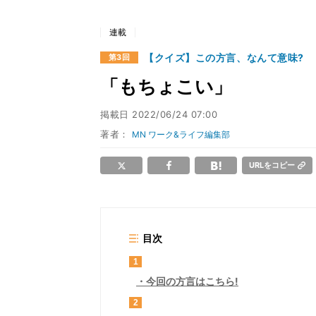
連載
【クイズ】この方言、なんて意味?
第3回
「もちょこい」
掲載日
2022/06/24 07:00
著者：
MN ワーク&ライフ編集部
URLをコピー
目次
1
今回の方言はこちら!
2