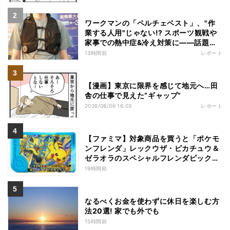
ワークマンの「ペルチェベスト」、"作
業する人用"じゃない!? スポーツ観戦や
家事での熱中症&冷え対策に――話題の
商品を徹底検証
13時間前
レポート
【漫画】東京に限界を感じて地元へ…田
舎の仕事で見えた“ギャップ”
2026/08/06 16:03
レポート
【ファミマ】対象商品を買うと「ポケモ
ンフレンダ」レックウザ・ピカチュウ＆
ゼラオラのスペシャルフレンダピックが
もらえるキャンペーン
19時間前
なるべくお金を使わずに休日を楽しむ方
法20選! 家でも外でも
15時間前