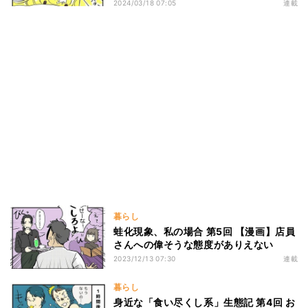
2024/03/18 07:05
連載
暮らし
蛙化現象、私の場合 第5回 【漫画】店員
さんへの偉そうな態度がありえない
2023/12/13 07:30
連載
暮らし
身近な「食い尽くし系」生態記 第4回 お