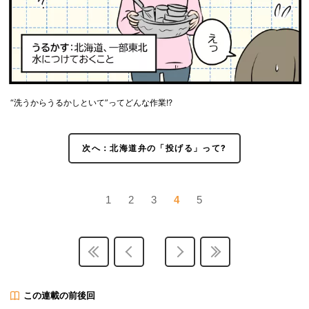
“洗うからうるかしといて”ってどんな作業!?
次へ：北海道弁の「投げる」って?
1
2
3
4
5
この連載の前後回