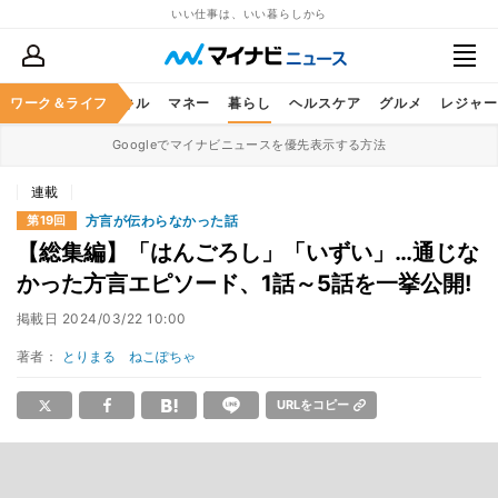
いい仕事は、いい暮らしから
ャリア
ワーク＆ライフ
ビジネススキル
マネー
暮らし
ヘルスケア
グルメ
レジャー
Googleでマイナビニュースを優先表示する方法
連載
方言が伝わらなかった話
第19回
【総集編】「はんごろし」「いずい」…通じな
かった方言エピソード、1話～5話を一挙公開!
掲載日
2024/03/22 10:00
著者：
とりまる ねこぽちゃ
URLをコピー