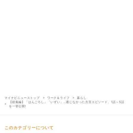
マイナビニューストップ
ワーク＆ライフ
暮らし
【総集編】「はんごろし」「いずい」…通じなかった方言エピソード、1話～5話
を一挙公開!
このカテゴリーについて