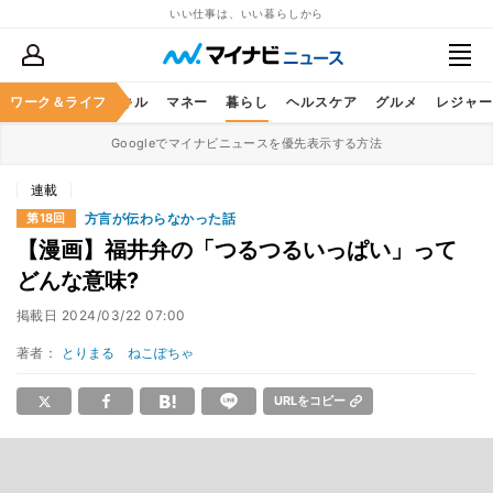
いい仕事は、いい暮らしから
ャリア
ワーク＆ライフ
ビジネススキル
マネー
暮らし
ヘルスケア
グルメ
レジャー
Googleでマイナビニュースを優先表示する方法
連載
方言が伝わらなかった話
第18回
【漫画】福井弁の「つるつるいっぱい」って
どんな意味?
掲載日
2024/03/22 07:00
著者：
とりまる ねこぽちゃ
URLをコピー