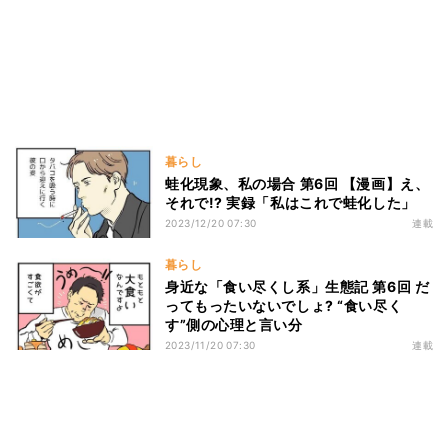
暮らし
蛙化現象、私の場合 第6回 【漫画】え、
それで!? 実録「私はこれで蛙化した」
2023/12/20 07:30
連載
暮らし
身近な「食い尽くし系」生態記 第6回 だ
ってもったいないでしょ? “食い尽く
す”側の心理と言い分
2023/11/20 07:30
連載