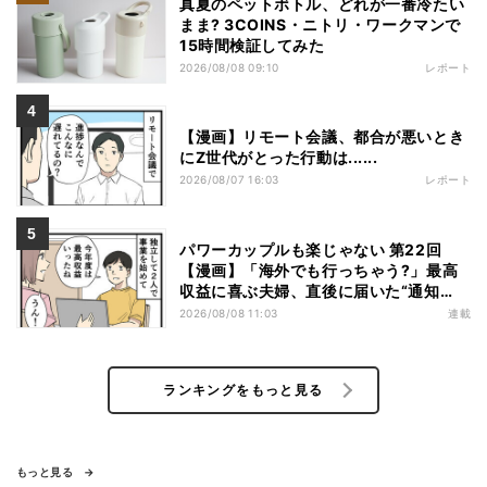
真夏のペットボトル、どれが一番冷たい
まま? 3COINS・ニトリ・ワークマンで
15時間検証してみた
2026/08/08 09:10
レポート
【漫画】リモート会議、都合が悪いとき
にZ世代がとった行動は......
2026/08/07 16:03
レポート
パワーカップルも楽じゃない 第22回
【漫画】「海外でも行っちゃう?」最高
収益に喜ぶ夫婦、直後に届いた“通知
書”で現実に戻された
2026/08/08 11:03
連載
ランキングをもっと見る
もっと見る