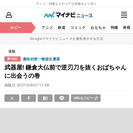
アニメ・特撮などのコアな情報をより深く
ホビー
アニメ
鉄道
コミック
おもちゃ
特撮
将棋
Googleでマイナビニュースを優先表示する方法
連載
趣味的第一種接近遭遇
第16回
武器屋! 鎌倉大仏前で逆刃刀を抜くおばちゃん
に出会うの巻
掲載日
2007/09/07 17:48
URLをコピー