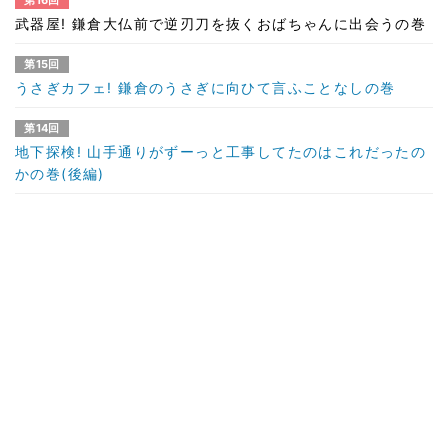
第16回
武器屋! 鎌倉大仏前で逆刃刀を抜くおばちゃんに出会うの巻
第15回
うさぎカフェ! 鎌倉のうさぎに向ひて言ふことなしの巻
第14回
地下探検! 山手通りがずーっと工事してたのはこれだったの
かの巻(後編)