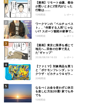
【漫画】リモート会議、都合
が悪いときにZ世代がとった
行動は......
15時間前
レポート
ワークマンの「ペルチェベス
ト」、"作業する人用"じゃな
い!? スポーツ観戦や家事で
の熱中症&冷え対策に――話
13時間前
レポート
題の商品を徹底検証
【漫画】東京に限界を感じて
地元へ…田舎の仕事で見え
た“ギャップ”
2026/08/06 16:03
レポート
【ファミマ】対象商品を買う
と「ポケモンフレンダ」レッ
クウザ・ピカチュウ＆ゼラオ
ラのスペシャルフレンダピッ
20時間前
クがもらえるキャンペーン
なるべくお金を使わずに休日
を楽しむ方法20選! 家でも外
でも
15時間前