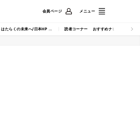
会員ページ
メニュー
はたらくの未来へ/日本HP
読者コーナー
おすすめナビ
マイナビB