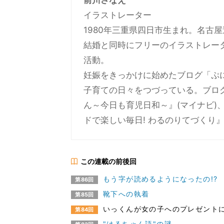
前川さなえ
イラストレーター
1980年三重県四日市生まれ。名古
結婚と同時にフリーのイラストレー
活動。
妊娠をきっかけに始めたブログ「ぷ
子育ての日々をつづっている。ブロ
ん～今日も育児日和～』(マイナビ)、
ドで楽しい毎日! わるのりてづくり
この連載の前後回
もう字が読めるようになったの!?
第86回
靴下への執着
第85回
いっくんが女の子へのプレゼントに
第84回
"はるちゃん語"の謎