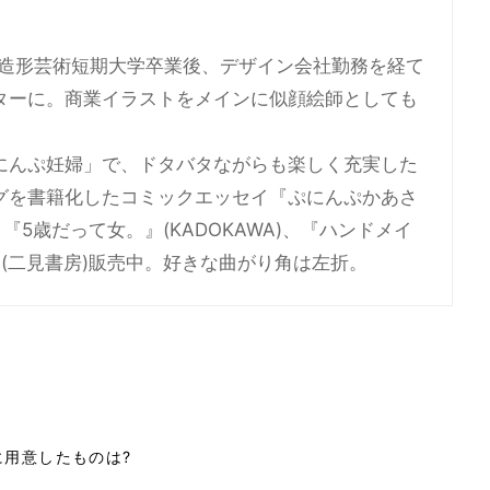
屋造形芸術短期大学卒業後、デザイン会社勤務を経て
ターに。商業イラストをメインに似顔絵師としても
にんぷ妊婦」で、ドタバタながらも楽しく充実した
グを書籍化したコミックエッセイ『ぷにんぷかあさ
『5歳だって女。』(KADOKAWA)、『ハンドメイ
』(二見書房)販売中。好きな曲がり角は左折。
用意したものは?