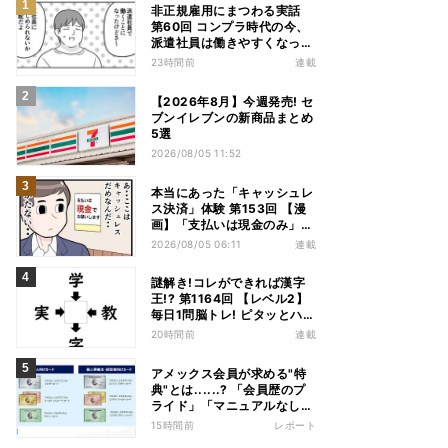
非正規雇用にまつわる実話
第60回 コンプラ時代の今、
派遣社員は働きやすくなっ
た?
23時間前
連載
【2026年8月】今週発売! セ
ブンイレブンの新商品まとめ
5選
2026/08/05 11:52
本当にあった「キャッシュレ
ス決済」体験 第153回 【漫
画】「支払いは現金のみ」と
分かっていたのに……会計で
2026/08/05 06:11
連載
反射的に出してしまったもの
は
謎解き!コレができれば漢字
王!? 第1164回 【レベル2】
毎日1問脳トレ! ピタッとハマ
る漢字はどれだ?
20時間前
連載
アメックス会員が求める"特
典"とは......? 「会員歴のプ
ライド」「マニュアルなしの
コンシェルジュ」など担当者
15時間前
レポート
から聞いた"裏話"も