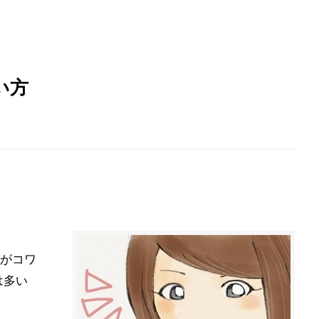
い方
がコワ
は多い