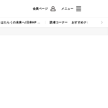
会員ページ
メニュー
はたらくの未来へ/日本HP
読者コーナー
おすすめナビ
マイナビB