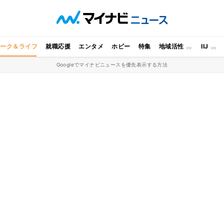
ワーク＆ライフ
就職応援
エンタメ
ホビー
特集
地域活性
IIJ
Googleでマイナビニュースを優先表示する方法