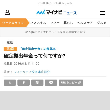
いい仕事は、いい暮らしから
ワーク＆ライフ
キャリア
ビジネススキル
マネー
暮らし
ヘルスケア
グルメ
Googleでマイナビニュースを優先表示する方法
連載
「確定拠出年金」の超基本
第1回
確定拠出年金って何ですか?
掲載日
2016/03/11 11:00
著者：
フィデリティ投信 本庄洋介
URLをコピー