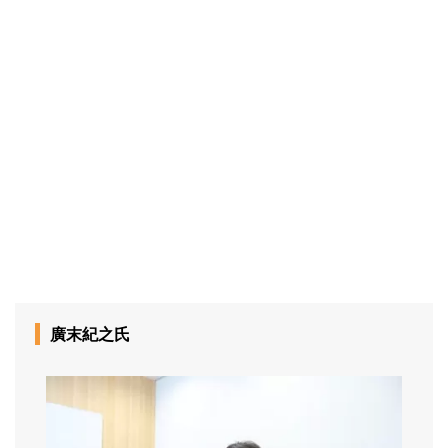
廣末紀之氏