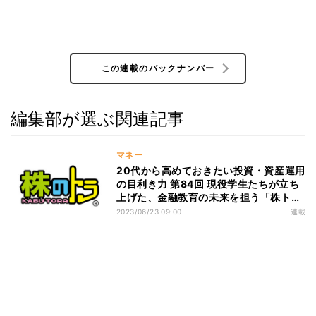
この連載のバックナンバー
編集部が選ぶ関連記事
マネー
20代から高めておきたい投資・資産運用
の目利き力 第84回 現役学生たちが立ち
上げた、金融教育の未来を担う「株トラ
カップ」と「MIRAKIN」(後編)
2023/06/23 09:00
連載