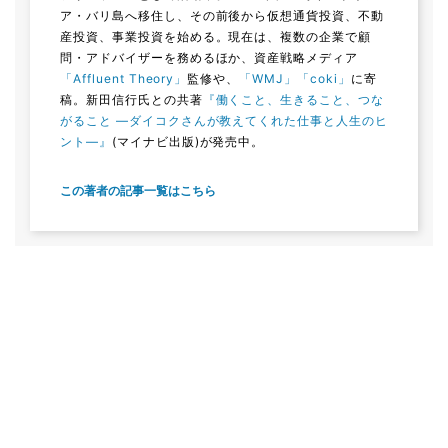
ア・バリ島へ移住し、その前後から仮想通貨投資、不動
産投資、事業投資を始める。現在は、複数の企業で顧
問・アドバイザーを務めるほか、資産戦略メディア
「Affluent Theory」
監修や、
「WMJ」
「coki」
に寄
稿。新田信行氏との共著
『働くこと、生きること、つな
がること ―ダイコクさんが教えてくれた仕事と人生のヒ
ント―』
(マイナビ出版)が発売中。
この著者の記事一覧はこちら