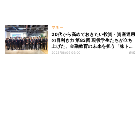
マネー
20代から高めておきたい投資・資産運用
の目利き力 第83回 現役学生たちが立ち
上げた、金融教育の未来を担う「株トラ
カップ」と「MIRAKIN」(前編)
2023/06/09 09:00
連載