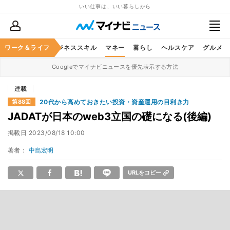
いい仕事は、いい暮らしから
ワーク＆ライフ
キャリア
ビジネススキル
マネー
暮らし
ヘルスケア
グルメ
Googleでマイナビニュースを優先表示する方法
連載
20代から高めておきたい投資・資産運用の目利き力
第88回
JADATが日本のweb3立国の礎になる(後編)
掲載日
2023/08/18 10:00
著者：
中島宏明
URLをコピー