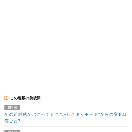
この連載の前後回
第5回
AIの距離感がバグってる!? “かしこまりモード”からの変化は
何ごと?