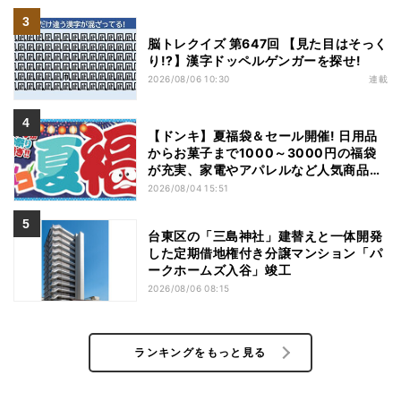
脳トレクイズ 第647回 【見た目はそっく
り!?】漢字ドッペルゲンガーを探せ!
2026/08/06 10:30
連載
【ドンキ】夏福袋＆セール開催! 日用品
からお菓子まで1000～3000円の福袋
が充実、家電やアパレルなど人気商品も
特価
2026/08/04 15:51
台東区の「三島神社」建替えと一体開発
した定期借地権付き分譲マンション「パ
ークホームズ入谷」竣工
2026/08/06 08:15
ランキングをもっと見る