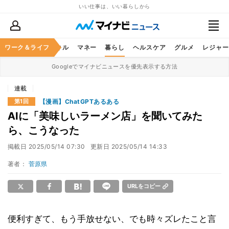
いい仕事は、いい暮らしから
ャリア
ワーク＆ライフ
ビジネススキル
マネー
暮らし
ヘルスケア
グルメ
レジャー
Googleでマイナビニュースを優先表示する方法
連載
【漫画】ChatGPTあるある
第1回
AIに「美味しいラーメン店」を聞いてみた
ら、こうなった
掲載日
2025/05/14 07:30
更新日
2025/05/14 14:33
著者：
菅原県
URLをコピー
便利すぎて、もう手放せない、でも時々ズレたこと言