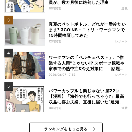
員が、数カ月後に絶句した理由
10時間前
連載
真夏のペットボトル、どれが一番冷たい
まま? 3COINS・ニトリ・ワークマンで
15時間検証してみた
12時間前
レポート
ワークマンの「ペルチェベスト」、"作
業する人用"じゃない!? スポーツ観戦や
家事での熱中症&冷え対策に――話題の
商品を徹底検証
2026/08/07 17:53
レポート
パワーカップルも楽じゃない 第22回
【漫画】「海外でも行っちゃう?」最高
収益に喜ぶ夫婦、直後に届いた“通知
書”で現実に戻された
10時間前
連載
ランキングをもっと見る