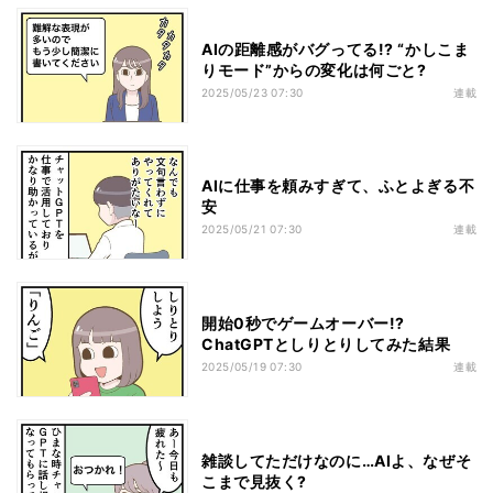
AIの距離感がバグってる!? “かしこま
りモード”からの変化は何ごと?
2025/05/23 07:30
連載
AIに仕事を頼みすぎて、ふとよぎる不
安
2025/05/21 07:30
連載
開始0秒でゲームオーバー!?
ChatGPTとしりとりしてみた結果
2025/05/19 07:30
連載
雑談してただけなのに…AIよ、なぜそ
こまで見抜く?