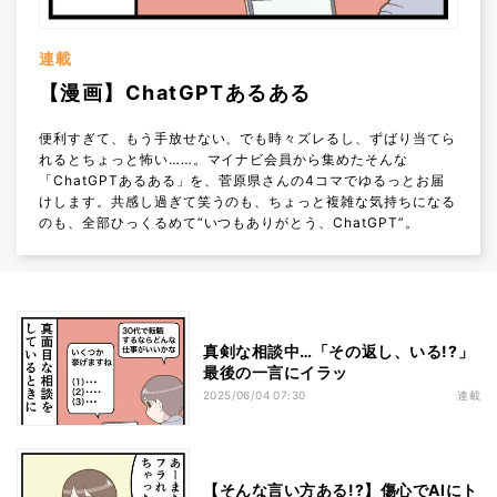
連載
【漫画】ChatGPTあるある
便利すぎて、もう手放せない、でも時々ズレるし、ずばり当てら
れるとちょっと怖い……。マイナビ会員から集めたそんな
「ChatGPTあるある」を、菅原県さんの4コマでゆるっとお届
けします。共感し過ぎて笑うのも、ちょっと複雑な気持ちになる
のも、全部ひっくるめて“いつもありがとう、ChatGPT”。
真剣な相談中…「その返し、いる!?」
最後の一言にイラッ
2025/06/04 07:30
連載
【そんな言い方ある!?】傷心でAIにト