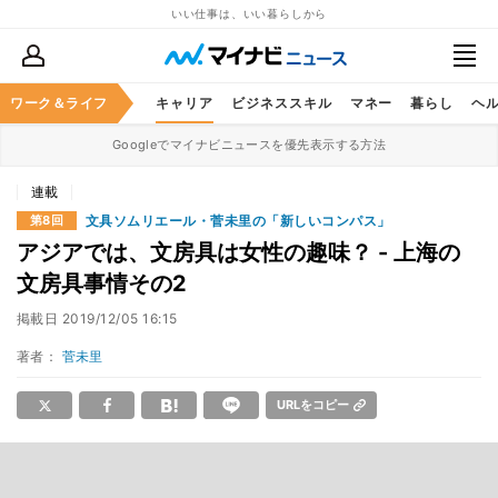
いい仕事は、いい暮らしから
ワーク＆ライフ
キャリア
ビジネススキル
マネー
暮らし
ヘ
Googleでマイナビニュースを優先表示する方法
連載
文具ソムリエール・菅未里の「新しいコンパス」
第8回
アジアでは、文房具は女性の趣味？ - 上海の
文房具事情その2
掲載日
2019/12/05 16:15
著者：
菅未里
URLをコピー