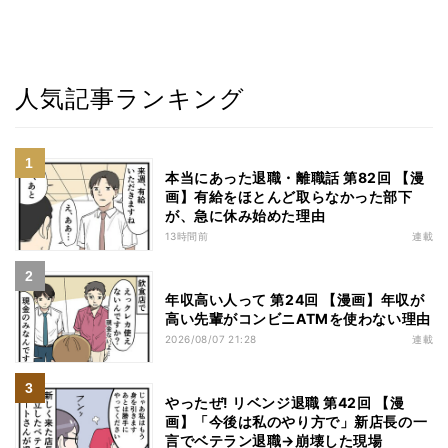
人気記事ランキング
本当にあった退職・離職話 第82回 【漫
画】有給をほとんど取らなかった部下
が、急に休み始めた理由
13時間前
連載
年収高い人って 第24回 【漫画】年収が
高い先輩がコンビニATMを使わない理由
2026/08/07 21:28
連載
やったぜ! リベンジ退職 第42回 【漫
画】「今後は私のやり方で」新店長の一
言でベテラン退職→崩壊した現場