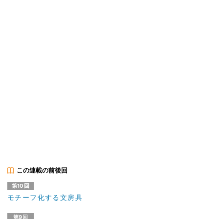
この連載の前後回
第10回
モチーフ化する文房具
第9回