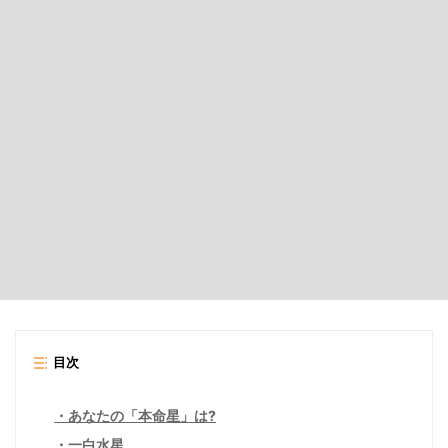
目次
あなたの「本命星」は?
一白水星