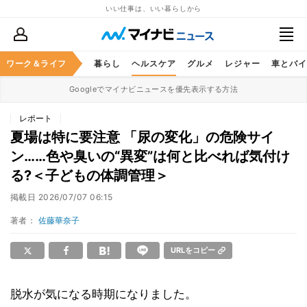
いい仕事は、いい暮らしから
ジネススキル
ワーク＆ライフ
マネー
暮らし
ヘルスケア
グルメ
レジャー
車とバイ
Googleでマイナビニュースを優先表示する方法
レポート
夏場は特に要注意 「尿の変化」の危険サイ
ン……色や臭いの“異変”は何と比べれば気付け
る?＜子どもの体調管理＞
掲載日
2026/07/07 06:15
著者：
佐藤華奈子
URLをコピー
脱水が気になる時期になりました。