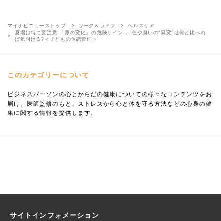
マイナビニューストップ
ワーク＆ライフ
ヘルスケア
夏場は特に要注意 「尿の変化」の危険サイン……色や臭いの“異変”は何と比べれ
ば気付ける?＜子どもの体調管理＞
このカテゴリーについて
ビジネスパーソンの心とからだの健康についての様々なコンテンツをお
届け。医師監修のもと、ストレスから心と体を守る方法などの心身の健
康に関する情報を提供します。
サイトインフォメーション