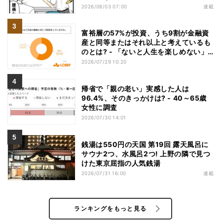
2026/08/03 07:00
連載
富裕層の57%が投資、うち9割が金融資
産と同等またはそれ以上と考えているも
のとは? - 「ないと人生を楽しめない」
「人生の幸福度に直結する」「一度失え
2026/07/29 10:20
ばお金で買い戻すことが困難」
帰省で「親の老い」実感した人は
96.4%、そのきっかけは? - 40～65歳
女性に調査
2026/07/30 14:01
銭湯は550円の天国 第19回 露天風呂に
サウナ2つ、水風呂2つ! 上野の隣で見つ
けた東京屈指の人気銭湯
2026/07/31 16:00
連載
ランキングをもっと見る