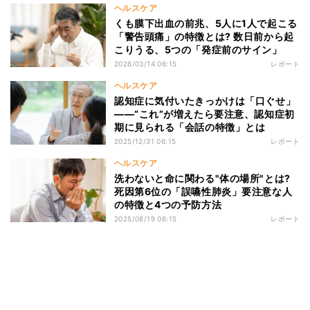
ヘルスケア
くも膜下出血の前兆、5人に1人で起こる
「警告頭痛」の特徴とは? 数日前から起
こりうる、5つの「発症前のサイン」
2026/03/14 06:15
レポート
ヘルスケア
認知症に気付いたきっかけは「口ぐせ」
――“これ”が増えたら要注意、認知症初
期に見られる「会話の特徴」とは
2025/12/31 06:15
レポート
ヘルスケア
洗わないと命に関わる"体の場所"とは?
死因第6位の「誤嚥性肺炎」要注意な人
の特徴と4つの予防方法
2025/08/19 06:15
レポート