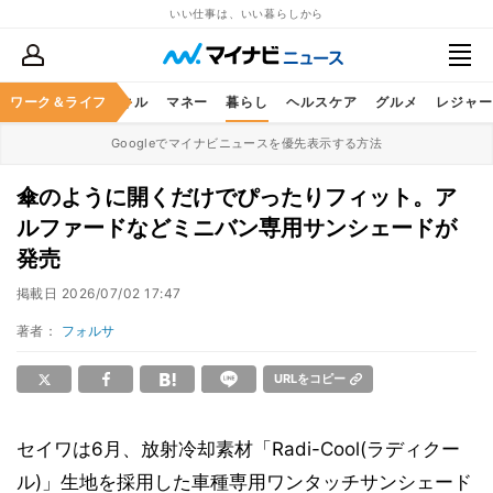
いい仕事は、いい暮らしから
ャリア
ワーク＆ライフ
ビジネススキル
マネー
暮らし
ヘルスケア
グルメ
レジャー
Googleでマイナビニュースを優先表示する方法
傘のように開くだけでぴったりフィット。ア
ルファードなどミニバン専用サンシェードが
発売
掲載日
2026/07/02 17:47
著者：
フォルサ
URLをコピー
セイワは6月、放射冷却素材「Radi-Cool(ラディクー
ル)」生地を採用した車種専用ワンタッチサンシェード