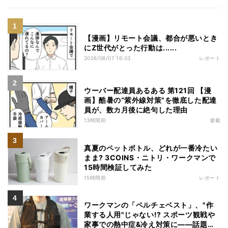
【漫画】リモート会議、都合が悪いとき
にZ世代がとった行動は......
2026/08/07 16:03
レポート
ウーバー配達員あるある 第121回 【漫
画】酷暑の“紫外線対策”を徹底した配達
員が、数カ月後に絶句した理由
13時間前
連載
真夏のペットボトル、どれが一番冷たい
まま? 3COINS・ニトリ・ワークマンで
15時間検証してみた
15時間前
レポート
ワークマンの「ペルチェベスト」、"作
業する人用"じゃない!? スポーツ観戦や
家事での熱中症&冷え対策に――話題の