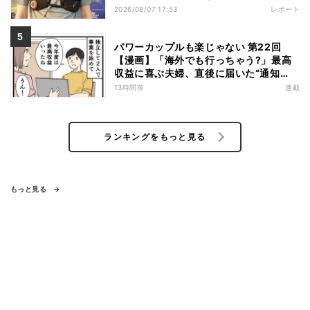
商品を徹底検証
2026/08/07 17:53
レポート
パワーカップルも楽じゃない 第22回
【漫画】「海外でも行っちゃう?」最高
収益に喜ぶ夫婦、直後に届いた“通知
書”で現実に戻された
13時間前
連載
ランキングをもっと見る
もっと見る