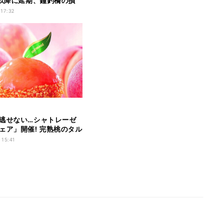
年以降に延期、鐘釣橋の損
 17:32
逃せない…シャトレーゼ
ェア」開催! 完熟桃のタル
ケーキ、100円台アイス
 15:41