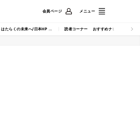
会員ページ
メニュー
はたらくの未来へ/日本HP
読者コーナー
おすすめナビ
マイナビB