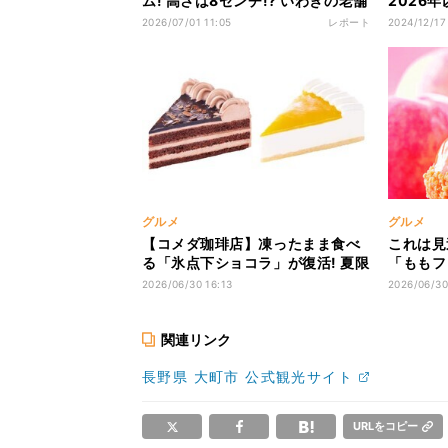
ム! 高さは8センチ!? いわきの老舗
2026
洋菓子店「超特大ジャンボシュ
傷で
2026/07/01 11:05
レポート
2024/12/17
ー」を実食
グルメ
グルメ
【コメダ珈琲店】凍ったまま食べ
これは見
る「氷点下ショコラ」が復活! 夏限
「ももフ
定ケーキ3種登場
ト、白桃
2026/06/30 16:13
2026/06/30
まで登場
関連リンク
長野県 大町市 公式観光サイト
URLをコピー