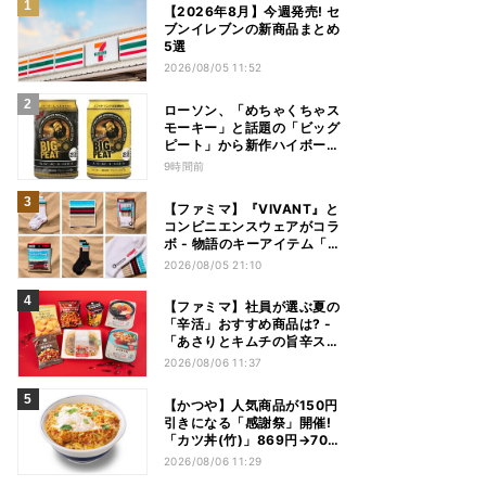
【2026年8月】今週発売! セ
ブンイレブンの新商品まとめ
5選
2026/08/05 11:52
ローソン、「めちゃくちゃス
モーキー」と話題の「ビッグ
ピート」から新作ハイボール
缶＆ミニボトル発売
9時間前
【ファミマ】『VIVANT』と
コンビニエンスウェアがコラ
ボ - 物語のキーアイテム「別
班饅頭」も発売
2026/08/05 21:10
【ファミマ】社員が選ぶ夏の
「辛活」おすすめ商品は? -
「あさりとキムチの旨辛スン
ドゥブチゲ」「鬼金棒監修
2026/08/06 11:37
カラシビ焼き味噌らー麺」
「辛さがやみつき! ヤンニョ
【かつや】人気商品が150円
ムチキン」など
引きになる「感謝祭」開催!
「カツ丼(竹)」869円→704
円、「ロースカツ定食」913
2026/08/06 11:29
円→748円に - 8日間限定