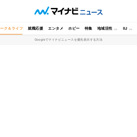
ワーク＆ライフ
就職応援
エンタメ
ホビー
特集
地域活性
IIJ
Googleでマイナビニュースを優先表示する方法