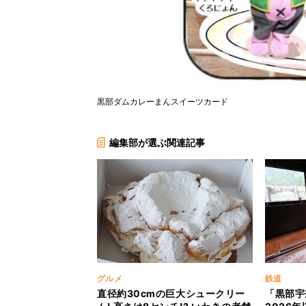
黒部ダムカレーまんスイーツカード
編集部が選ぶ関連記事
グルメ
鉄道
直径約30cmの巨大シュークリー
「黒部宇