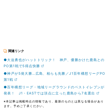
関連リンク
●大迫勇也がハットトリック！ 神戸、優勝かけた鹿島との
PO第1戦で5得点快勝
●神戸が5発大勝…広島、柏らも先勝／J1百年構想リーグPO
第1戦
●百年構想リーグ・地域リーグラウンドのベストイレブンが
発表！ J1・EASTでは頂点に立った鹿島から7名選出
※本記事は掲載時点の情報であり、最新のものとは異なる場合があり
ます。予めご了承ください。