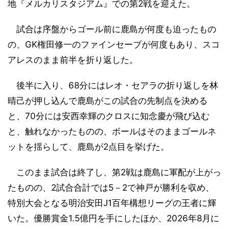
地『メルカリスタジアム』での第2戦を迎えた。
試合は序盤からゴール前に鹿島が何度も迫ったもの
の、GK権田修一のファインセーブが何度もあり、スコ
アレスのまま前半を折り返した。
後半に入り、68分にはレオ・セアラの折り返しを林
晴己が押し込んで鹿島がこの試合の先制点を決める
と、70分には安西幸輝のクロスに知念慶が飛び込む
と、触れなかったものの、ボールはそのままゴールネ
ットを揺らして、鹿島が2点目を挙げた。
このまま試合は終了し、第2戦は鹿島に軍配が上がっ
たものの、2試合合計では5－2で神戸が勝利を収め、
特別大会となる明治安田J1百年構想リーグの王者に輝
いた。優勝賞金1.5億円を手にしたほか、2026年8月に