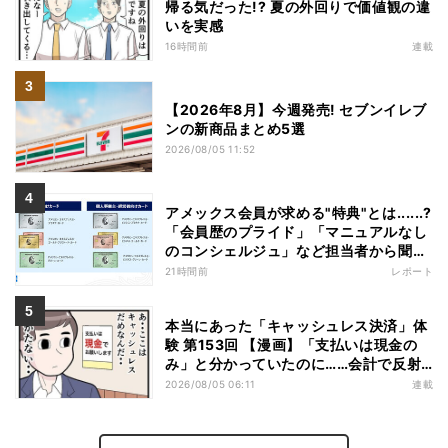
帰る気だった!? 夏の外回りで価値観の違
いを実感
16時間前
連載
【2026年8月】今週発売! セブンイレブ
ンの新商品まとめ5選
2026/08/05 11:52
アメックス会員が求める"特典"とは......?
「会員歴のプライド」「マニュアルなし
のコンシェルジュ」など担当者から聞い
た"裏話"も
21時間前
レポート
本当にあった「キャッシュレス決済」体
験 第153回 【漫画】「支払いは現金の
み」と分かっていたのに……会計で反射
的に出してしまったものは
2026/08/05 06:11
連載