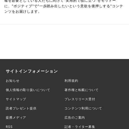
報を必要としている人たちに向けて"実用的で役に立つ"をモットー
に、"ポジティブ"で"一歩踏み出したいという意欲を後押しする"コンテ
ンツをお届けします。
サイトインフォメーション
お知らせ
利用規約
個人情報の取り扱いについて
著作権と転載について
サイトマップ
プレスリリース受付
読者プレゼント提供
コンテンツ利用について
提携メディア
広告のご案内
RSS
記者・ライター募集