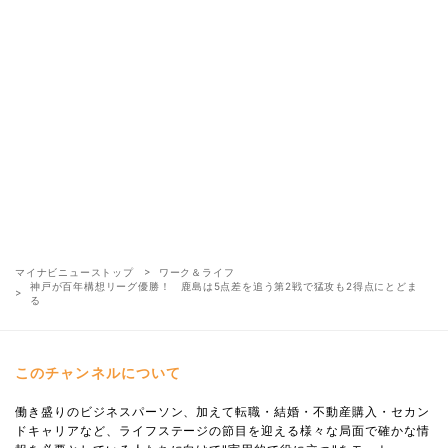
マイナビニューストップ
ワーク＆ライフ
神戸が百年構想リーグ優勝！ 鹿島は5点差を追う第2戦で猛攻も2得点にとどま
る
このチャンネルについて
働き盛りのビジネスパーソン、加えて転職・結婚・不動産購入・セカン
ドキャリアなど、ライフステージの節目を迎える様々な局面で確かな情