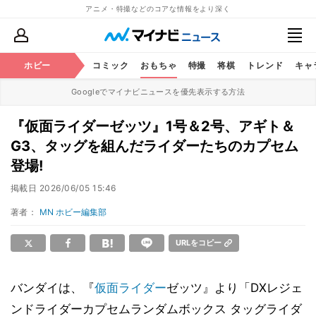
アニメ・特撮などのコアな情報をより深く
アニメ
ホビー
鉄道
コミック
おもちゃ
特撮
将棋
トレンド
キャ
Googleでマイナビニュースを優先表示する方法
『仮面ライダーゼッツ』1号＆2号、アギト＆
G3、タッグを組んだライダーたちのカプセム
登場!
掲載日
2026/06/05 15:46
著者：
MN ホビー編集部
URLをコピー
バンダイは、『
仮面ライダー
ゼッツ』より「DXレジェ
ンドライダーカプセムランダムボックス タッグライダ