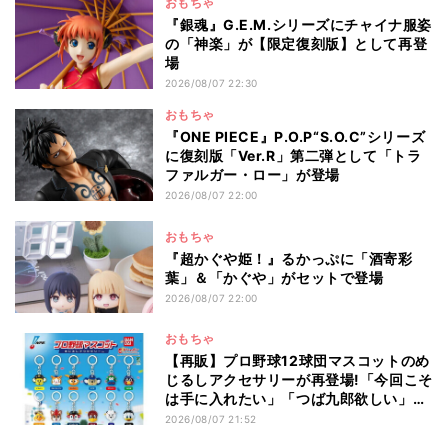
おもちゃ
『銀魂』G.E.M.シリーズにチャイナ服姿
の「神楽」が【限定復刻版】として再登
場
2026/08/07 22:30
おもちゃ
『ONE PIECE』P.O.P“S.O.C”シリーズ
に復刻版「Ver.R」第二弾として「トラ
ファルガー・ロー」が登場
2026/08/07 22:00
おもちゃ
『超かぐや姫！』るかっぷに「酒寄彩
葉」＆「かぐや」がセットで登場
2026/08/07 22:00
おもちゃ
【再販】プロ野球12球団マスコットのめ
じるしアクセサリーが再登場!「今回こそ
は手に入れたい」「つば九郎欲しい」と
話題
2026/08/07 21:52