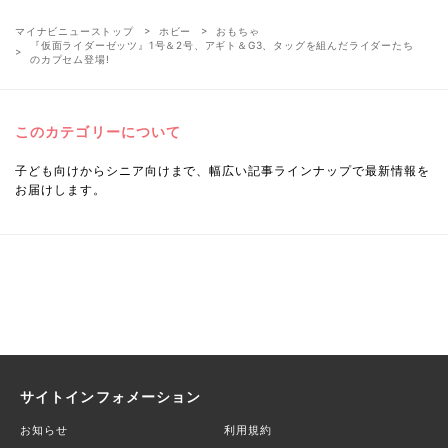
マイナビニューストップ
ホビー
おもちゃ
『仮面ライダーゼッツ』1号＆2号、アギト＆G3、タッグを組んだライダーたち
のカプセム登場!
このカテゴリーについて
子ども向けからシニア向けまで、幅広い記事ラインナップで最新情報を
お届けします。
サイトインフォメーション
お知らせ
利用規約