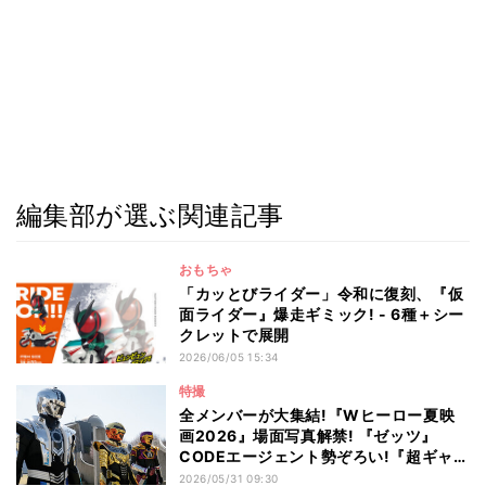
編集部が選ぶ関連記事
おもちゃ
「カッとびライダー」令和に復刻、『仮
面ライダー』爆走ギミック! - 6種＋シー
クレットで展開
2026/06/05 15:34
特撮
全メンバーが大集結!『Wヒーロー夏映
画2026』場面写真解禁! 『ゼッツ』
CODEエージェント勢ぞろい!『超ギャバ
ン』時空を超えて4人のギャバンが集う!
2026/05/31 09:30