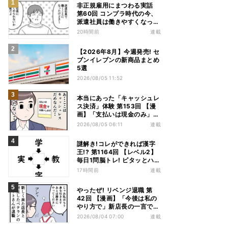
非正規雇用にまつわる実話
第60回 コンプラ時代の今、
派遣社員は働きやすくなっ
た?
20時間前
連載
【2026年8月】今週発売! セ
ブンイレブンの新商品まとめ
5選
2026/08/05 11:52
本当にあった「キャッシュレ
ス決済」体験 第153回 【漫
画】「支払いは現金のみ」と
分かっていたのに……会計で
2026/08/05 06:11
連載
反射的に出してしまったもの
は
謎解き!コレができれば漢字
王!? 第1164回 【レベル2】
毎日1問脳トレ! ピタッとハマ
る漢字はどれだ?
17時間前
連載
やったぜ! リベンジ退職 第
42回 【漫画】「今後は私の
やり方で」新店長の一言でベ
テラン退職→崩壊した現場
2026/08/04 07:00
連載