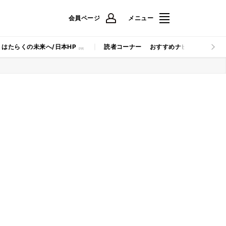
会員ページ
メニュー
はたらくの未来へ/日本HP
読者コーナー
おすすめナビ
マイナビB