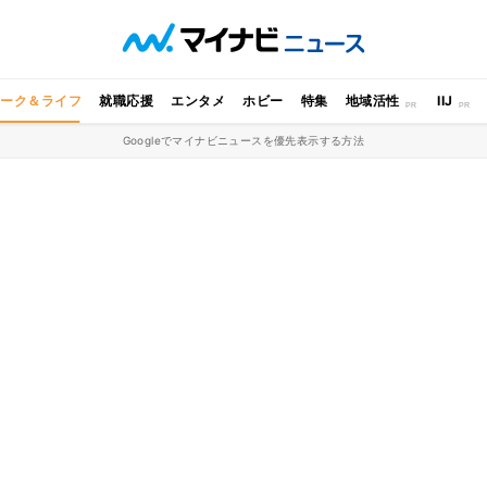
ワーク＆ライフ
就職応援
エンタメ
ホビー
特集
地域活性
IIJ
Googleでマイナビニュースを優先表示する方法