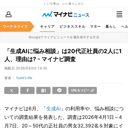
いい仕事は、いい暮らしから
ワーク＆ライフ
キャリア
ビジネススキル
マネー
暮らし
ヘ
Googleでマイナビニュースを優先表示する方法
「生成AIに悩み相談」は20代正社員の2人に1
人、理由は? - マイナビ調査
掲載日
2026/06/03 14:55
著者：
Yumi's life
URLをコピー
マイナビは6月、「
生成AI
」の利用率や、悩み相談につ
いての調査結果を発表した。調査は2026年4月1日～4
月7日、20～50代の正社員の男女32,392名を対象にイ