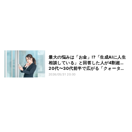
最大の悩みは「お金」!?「生成AIに人生
相談している」と回答した人が4割超…
20代〜30代前半で広がる「クォーター
ライフクライシス」とは？
2026/05/31 20:00