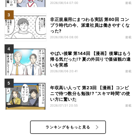
2026/08/04 07:00
連載
非正規雇用にまつわる実話 第60回 コン
プラ時代の今、派遣社員は働きやすくな
った?
2026/08/06 08:00
連載
やばい後輩 第144回 【漫画】後輩はもう
帰る気だった!? 夏の外回りで価値観の違
いを実感
2026/08/06 20:41
連載
年収高い人って 第23回 【漫画】コンビ
ニで待つ数分も勉強!? “スキマ時間”の使
い方に驚いた
2026/07/31 20:55
連載
ランキングをもっと見る