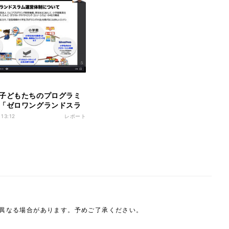
子どもたちのプログラミ
「ゼロワングランドスラ
営する理由とは?
 13:12
レポート
は異なる場合があります。予めご了承ください。