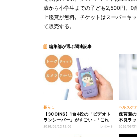
歳から小学生までの子ども2,500円。
上鑑賞が無料。チケットはスーパーキッ
て販売する。
編集部が選ぶ関連記事
暮らし
ヘルスケ
【3COINS】1台4役の「ビデオト
保育園の
ランシーバー」がすごい -「これ
不良ラッ
で探偵ごっこしたい」「子の携帯
た
2026/05/22 12:06
レポート
2026/03/31
電話持つ前の練習として良いか