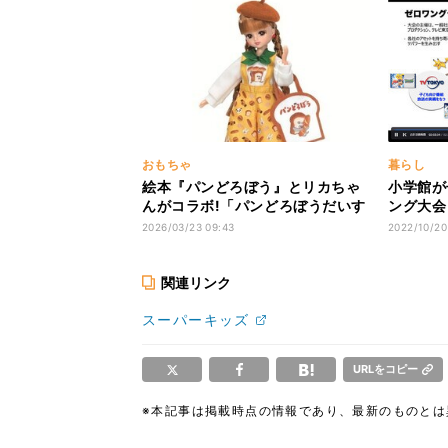
も」と話題
おもちゃ
暮らし
絵本『パンどろぼう』とリカちゃ
小学館が
んがコラボ!「パンどろぼうだいす
ング大会
きリカちゃん」発売
ム」を運
2026/03/23 09:43
2022/10/20
関連リンク
スーパーキッズ
URLをコピー
※本記事は掲載時点の情報であり、最新のものと