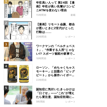
年収高い人って 第24回 【漫
画】年収が高い先輩がコンビ
ニATMを使わない理由
15時間前
連載
【漫画】リモート会議、都合
が悪いときにZ世代がとった
行動は......
20時間前
レポート
ワークマンの「ペルチェベス
ト」、"作業する人用"じゃな
い!? スポーツ観戦や家事で
の熱中症&冷え対策に――話
18時間前
レポート
題の商品を徹底検証
ローソン、「めちゃくちゃス
モーキー」と話題の「ビッグ
ピート」から新作ハイボール
缶＆ミニボトル発売
22時間前
認知症に気付いたきっかけは
「口ぐせ」――“これ”が増え
たら要注意、認知症初期に見
られる「会話の特徴」とは
5時間前
レポート