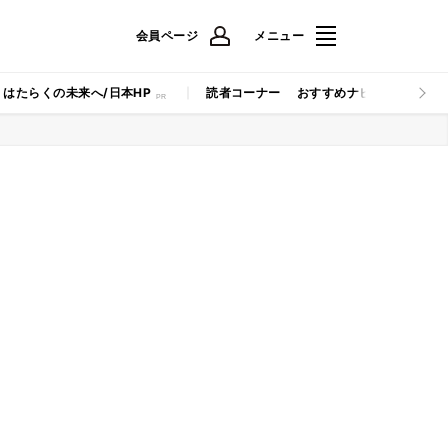
会員ページ
メニュー
はたらくの未来へ/日本HP
読者コーナー
おすすめナビ
マイナビB