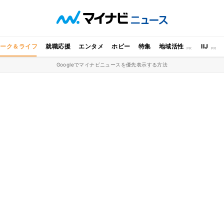
ワーク＆ライフ
就職応援
エンタメ
ホビー
特集
地域活性
IIJ
Googleでマイナビニュースを優先表示する方法