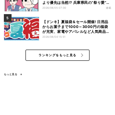
より優先は当然!? 兵庫県民の“祭り愛”が
熱すぎた
2026/08/05 07:00
連載
【ドンキ】夏福袋＆セール開催! 日用品
からお菓子まで1000～3000円の福袋
が充実、家電やアパレルなど人気商品も
特価
2026/08/04 15:51
ランキングをもっと見る
もっと見る