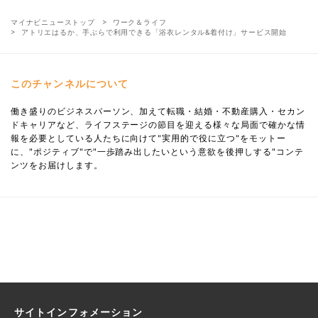
マイナビニューストップ
ワーク＆ライフ
アトリエはるか、手ぶらで利用できる「浴衣レンタル&着付け」サービス開始
このチャンネルについて
働き盛りのビジネスパーソン、加えて転職・結婚・不動産購入・セカン
ドキャリアなど、ライフステージの節目を迎える様々な局面で確かな情
報を必要としている人たちに向けて"実用的で役に立つ"をモットー
に、"ポジティブ"で"一歩踏み出したいという意欲を後押しする"コンテ
ンツをお届けします。
サイトインフォメーション