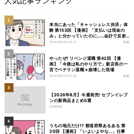
人気記事ランキング
本当にあった「キャッシュレス決済」体
験 第153回 【漫画】「支払いは現金の
み」と分かっていたのに……会計で反射
的に出してしまったものは
2026/08/05 06:11
連載
やったぜ! リベンジ退職 第42回 【漫
画】「今後は私のやり方で」新店長の一
言でベテラン退職→崩壊した現場
2026/08/04 07:00
連載
【2026年8月】今週発売! セブンイレブ
ンの新商品まとめ5選
20時間前
うちの地元だけ!? 都道府県あるある 第
20回 【漫画】「いよいよやな…」仕事