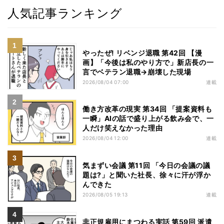
人気記事ランキング
やったぜ! リベンジ退職 第42回 【漫
画】「今後は私のやり方で」新店長の一
言でベテラン退職→崩壊した現場
2026/08/04 07:00
連載
働き方改革の現実 第34回 「提案資料も
一瞬」AIの話で盛り上がる飲み会で、一
人だけ笑えなかった理由
2026/08/04 12:00
連載
気まずい会議 第11回 「今日の会議の議
題は?」と聞いた社長、徐々に汗が浮か
んできた
2026/08/05 19:13
連載
非正規雇用にまつわる実話 第59回 派遣