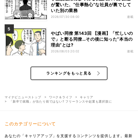
が驚いた、“仕事熱心”な社員が裏でして
いた別の業務
2026/07/30 08:00
連載
やばい同僚 第143回 【漫画】「忙しいの
で」と断る同僚…その後に知った“本当の
理由”とは?
2026/08/03 20:02
連載
ランキングをもっと見る
マイナビニューストップ
ワーク＆ライフ
キャリア
「新卒で就職」が当たり前ではない? フリーランスや起業も選択肢に
このカテゴリーについて
あなたの「キャリアアップ」を支援するコンテンツを提供します。最新