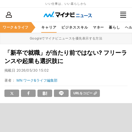
いい仕事は、いい暮らしから
ワーク＆ライフ
キャリア
ビジネススキル
マネー
暮らし
ヘ
Googleでマイナビニュースを優先表示する方法
「新卒で就職」が当たり前ではない? フリーラ
ンスや起業も選択肢に
掲載日
2026/05/30 15:02
著者：
MN ワーク&ライフ編集部
URLをコピー