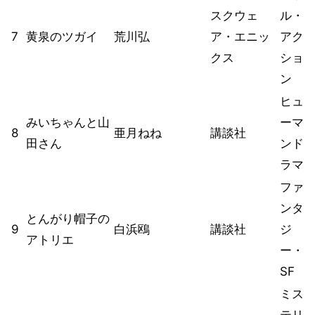
スクウェ
ル・
7
黄泉のツガイ
荒川弘
ア・エニッ
アク
クス
ショ
ン
ヒュ
みいちゃんと山
ーマ
8
亜月ねね
講談社
田さん
ンド
ラマ
ファ
ンタ
とんがり帽子の
9
白浜鴎
講談社
ジ
アトリエ
ー・
SF
ミス