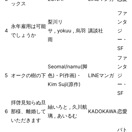
ックス
ファ
梨川リ
ンタ
永年雇用は可能
4
サ , yokuu , 烏羽
講談社
ジ
でしょうか
雨
ー・
SF
ファ
Seomal/namu(脚
ンタ
5
オークの樹の下
色)・P(作画)・
LINEマンガ
ジ
Kim Suji(原作)
ー・
SF
拝啓見知らぬ旦
紬いろと , 久川航
6
那様、離婚して
KADOKAWA
恋愛
璃 , あいるむ
いただきます
バト