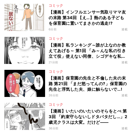
コミック
【漫画】インフルエンサー気取りママ友
の末路 第34回 【え…】熱のある子ども
を保育園に置いてまさかの逃走!?
6分前
連載
コミック
【漫画】私ランキング～誰が上なのか教
えてあげる～ 第1回 「み～んな私の引き
立て役」使えない同僚、シゴデキな私
は…
21分前
連載
コミック
【漫画】保育園の先生と不倫した夫の末
路 第21回 「まだ怒ってんの?」保育園の
先生と浮気した夫、娘に触らないで…!
26分前
連載
コミック
【漫画】いたいのいたいのそらをとべ 第
3回 「約束守らないしドタバタだし…」2
歳児クラスは大変。だけど――
36分前
連載