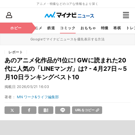
アニメ・特撮などのコアな情報をより深く
ホビー
アニメ
鉄道
コミック
おもちゃ
特撮
将棋
トレ
Googleでマイナビニュースを優先表示する方法
レポート
あのアニメ化作品が1位に! GWに読まれた20
代に人気の「LINEマンガ」は? - 4月27日～5
月10日ランキングベスト10
掲載日
2026/05/21 16:03
著者：
MN ワーク&ライフ編集部
URLをコピー