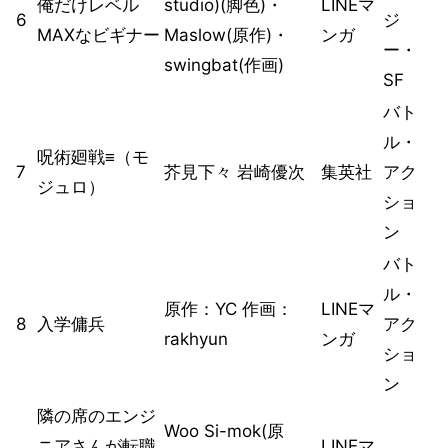
俺だけレベル
studio)(脚色)・
LINEマ
6
ジ
MAXなビギナー
Maslow(原作)・
ンガ
ー・
swingbat(作画)
SF
バト
ル・
呪術廻戦≡（モ
7
芥見下々 岩崎優次
集英社
アク
ジュロ）
ショ
ン
バト
ル・
原作：YC 作画：
LINEマ
8
入学傭兵
アク
rakhyun
ンガ
ショ
ン
隣の席のエンジ
Woo Si-mok(原
ニアさんが転職
LINEマ