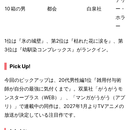
テリ
10
箱の男
都会
白泉社
ー・
ホラ
ー
1位は『氷の城壁』、第2位は『枯れた花に涙を』、第
3位は『幼馴染コンプレックス』がランクイン。
Pick Up!
今回のピックアップは、20代男性編1位『雑用付与術
師が自分の最強に気付くまで』。双葉社「がうがうモ
ンスタープラス（WEB）」 、「マンガがうがう（アプ
リ）」で連載中の同作は、2027年1月よりTVアニメの
放送が決定している注目作です。