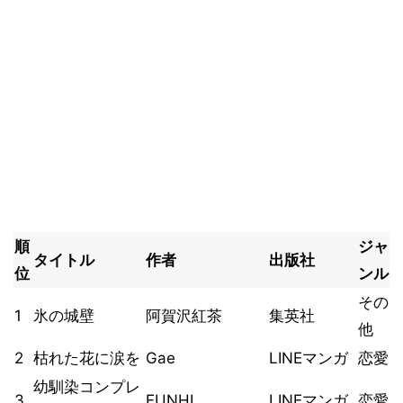
順
ジャ
タイトル
作者
出版社
位
ンル
その
1
氷の城壁
阿賀沢紅茶
集英社
他
2
枯れた花に涙を
Gae
LINEマンガ
恋愛
幼馴染コンプレ
3
EUNHI
LINEマンガ
恋愛