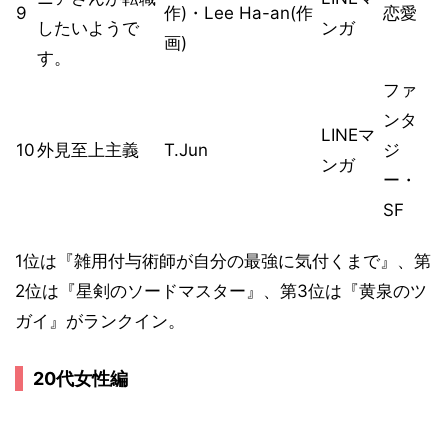
9
作)・Lee Ha-an(作
恋愛
したいようで
ンガ
画)
す。
ファ
ンタ
LINEマ
10
外見至上主義
T.Jun
ジ
ンガ
ー・
SF
1位は『雑用付与術師が自分の最強に気付くまで』、第
2位は『星剣のソードマスター』、第3位は『黄泉のツ
ガイ』がランクイン。
20代女性編