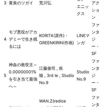
3
黄泉のツガイ
荒川弘
アク
エニッ
ショ
クス
ン
ファ
モブ悪役がアカ
ンタ
KORITA(原作)・
LINEマ
4
デミーで生き残
ジ
GREENKIRIN(作画)
ンガ
るには
ー・
SF
ファ
神血の救世主～
江藤俊司 , 疾
ンタ
0.00000001%
Studio
5
狼 , 3rd Ie , Studio
ジ
を引き当て最強
No.9
No.9
ー・
へ～
SF
ファ
WAN.Z(redice
ンタ