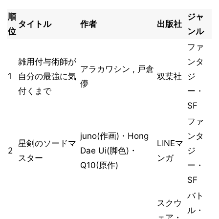
順
ジャ
タイトル
作者
出版社
位
ンル
ファ
雑用付与術師が
ンタ
アラカワシン , 戸倉
1
自分の最強に気
双葉社
ジ
儚
付くまで
ー・
SF
ファ
juno(作画)・Hong
ンタ
星剣のソードマ
LINEマ
2
Dae Ui(脚色)・
ジ
スター
ンガ
Q10(原作)
ー・
SF
バト
スクウ
ル・
ェア・