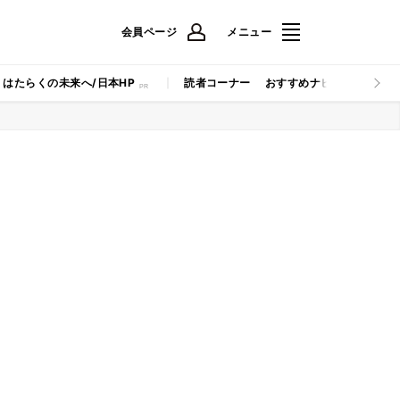
会員ページ
メニュー
はたらくの未来へ/日本HP
読者コーナー
おすすめナビ
マイナビB