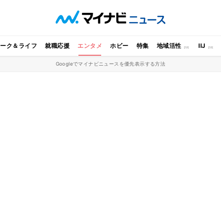
ワーク＆ライフ
就職応援
エンタメ
ホビー
特集
地域活性
IIJ
Googleでマイナビニュースを優先表示する方法