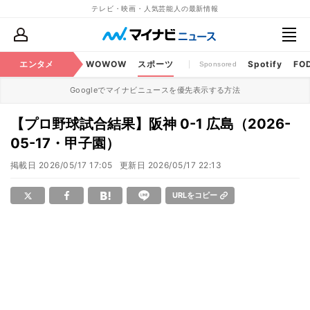
テレビ・映画・人気芸能人の最新情報
BS・CS番組
エンタメ
話題
WOWOW
スポーツ
Spotify
FO
Sponsored
Googleでマイナビニュースを優先表示する方法
【プロ野球試合結果】阪神 0-1 広島（2026-
05-17・甲子園）
掲載日
2026/05/17 17:05
更新日
2026/05/17 22:13
URLをコピー