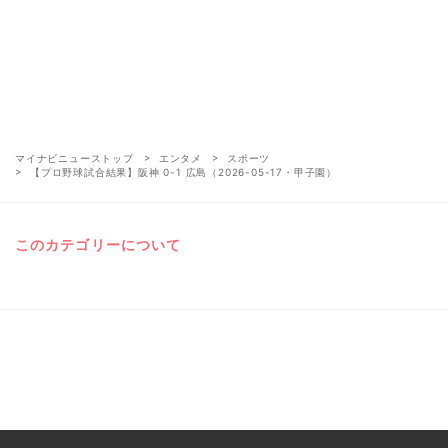
マイナビニューストップ
エンタメ
スポーツ
【プロ野球試合結果】阪神 0-1 広島（2026-05-17・甲子園）
このカテゴリーについて