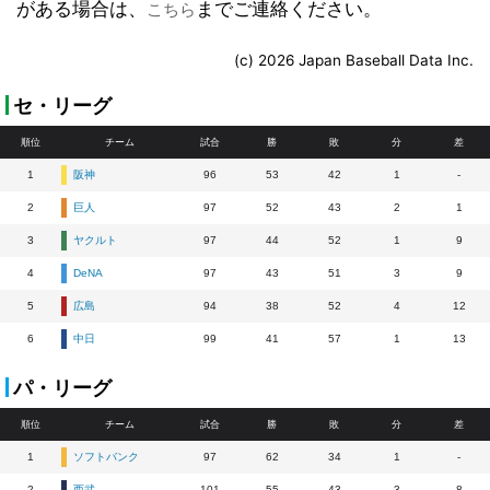
がある場合は、
までご連絡ください。
こちら
(c) 2026 Japan Baseball Data Inc.
セ・リーグ
順位
チーム
試合
勝
敗
分
差
1
阪神
96
53
42
1
-
2
巨人
97
52
43
2
1
3
ヤクルト
97
44
52
1
9
4
DeNA
97
43
51
3
9
5
広島
94
38
52
4
12
6
中日
99
41
57
1
13
パ・リーグ
順位
チーム
試合
勝
敗
分
差
1
ソフトバンク
97
62
34
1
-
2
西武
101
55
43
3
8