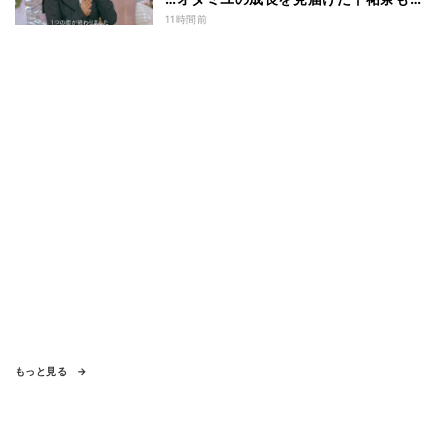
わず涙 『ガールオアレディ3』
11時間前
もっと見る