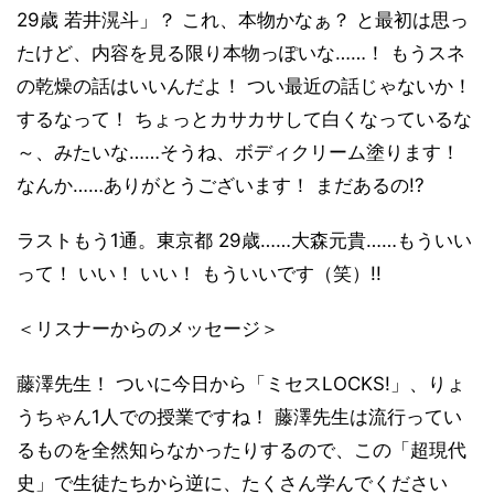
29歳 若井滉斗」？ これ、本物かなぁ？ と最初は思っ
たけど、内容を見る限り本物っぽいな……！ もうスネ
の乾燥の話はいいんだよ！ つい最近の話じゃないか！
するなって！ ちょっとカサカサして白くなっているな
～、みたいな……そうね、ボディクリーム塗ります！
なんか……ありがとうございます！ まだあるの!?
ラストもう1通。東京都 29歳……大森元貴……もういい
って！ いい！ いい！ もういいです（笑）!!
＜リスナーからのメッセージ＞
藤澤先生！ ついに今日から「ミセスLOCKS!」、りょ
うちゃん1人での授業ですね！ 藤澤先生は流行ってい
るものを全然知らなかったりするので、この「超現代
史」で生徒たちから逆に、たくさん学んでください