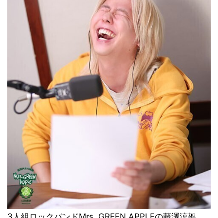
3人組ロックバンドMrs. GREEN APPLEの藤澤涼架