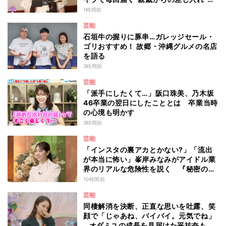
は？
1時間前
芸能
石垣牛の握りに豚串…ガレッジセール・
ゴリおすすめ！ 故郷・沖縄グルメの名店
を語る
3時間前
芸能
「派手にしたくて…」阪口珠美、乃木坂
46卒業の翌日にしたこととは 卒業当時
の心境も明かす
3時間前
芸能
「インスタの裏アカとかない?」「流出
が本当に怖い」峯岸みなみがアイドル業
界のリアルな危険性を説く 『秘密のマ
マ園』特別編
10時間前
芸能
同棲解消を決断、正直な思いを吐露、笑
顔で「じゃあね、バイバイ。元気でね」
…オダミユの成長を見届けた平祐奈も思