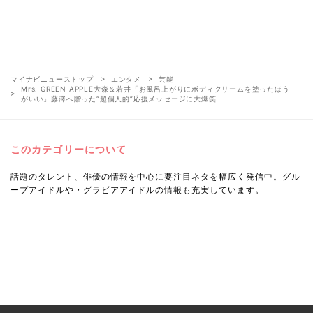
マイナビニューストップ
エンタメ
芸能
Mrs. GREEN APPLE大森＆若井「お風呂上がりにボディクリームを塗ったほう
がいい」藤澤へ贈った“超個人的”応援メッセージに大爆笑
このカテゴリーについて
話題のタレント、俳優の情報を中心に要注目ネタを幅広く発信中。グル
ープアイドルや・グラビアアイドルの情報も充実しています。