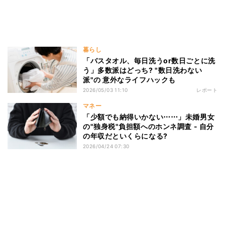
暮らし
「バスタオル、毎日洗うor数日ごとに洗
う」多数派はどっち? "数日洗わない
派"の 意外なライフハックも
2026/05/03 11:10
レポート
マネー
「少額でも納得いかない⋯⋯」未婚男女
の"独身税"負担額へのホンネ調査 - 自分
の年収だといくらになる?
2026/04/24 07:30