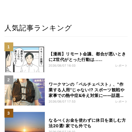
人気記事ランキング
【漫画】リモート会議、都合が悪いとき
にZ世代がとった行動は......
2026/08/07 16:03
レポート
ワークマンの「ペルチェベスト」、"作
業する人用"じゃない!? スポーツ観戦や
家事での熱中症&冷え対策に――話題の
商品を徹底検証
2026/08/07 17:53
レポート
なるべくお金を使わずに休日を楽しむ方
法20選! 家でも外でも
2026/08/07 16:10