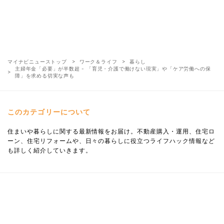
マイナビニューストップ
ワーク＆ライフ
暮らし
主婦年金「必要」が半数超 - 「育児・介護で働けない現実」や「ケア労働への保
障」を求める切実な声も
このカテゴリーについて
住まいや暮らしに関する最新情報をお届け。不動産購入・運用、住宅ロ
ーン、住宅リフォームや、日々の暮らしに役立つライフハック情報など
も詳しく紹介していきます。