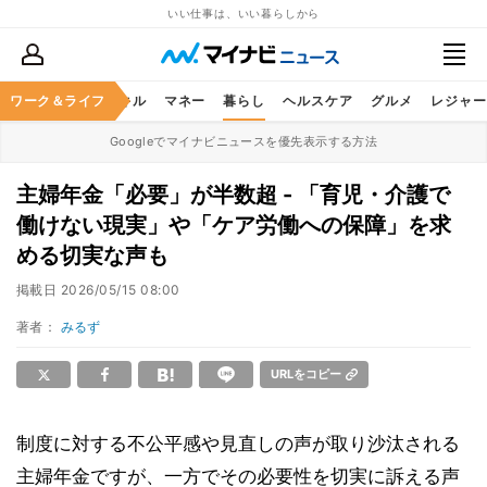
いい仕事は、いい暮らしから
ャリア
ワーク＆ライフ
ビジネススキル
マネー
暮らし
ヘルスケア
グルメ
レジャー
Googleでマイナビニュースを優先表示する方法
主婦年金「必要」が半数超 - 「育児・介護で
働けない現実」や「ケア労働への保障」を求
める切実な声も
掲載日
2026/05/15 08:00
著者：
みるず
URLをコピー
制度に対する不公平感や見直しの声が取り沙汰される
主婦年金ですが、一方でその必要性を切実に訴える声