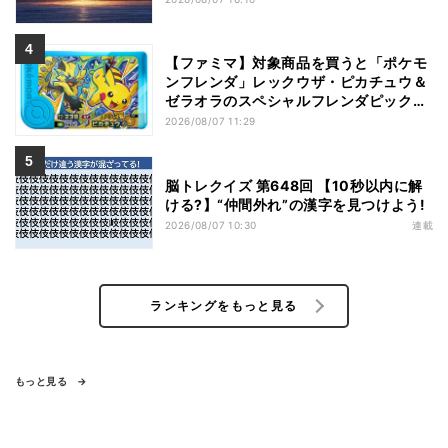
【ファミマ】対象商品を買うと「ポケモ
ンフレンダ」レックウザ・ピカチュウ＆
ゼラオラのスペシャルフレンダピックが
もらえるキャンペーン
2026/08/07 11:29
脳トレクイズ 第648回 【10秒以内に解
ける?】“仲間外れ”の漢字を見つけよう!
2026/08/07 10:30
連載
ランキングをもっと見る
もっと見る