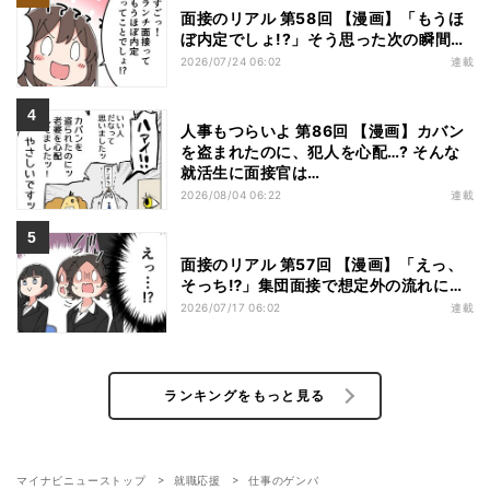
面接のリアル 第58回 【漫画】「もうほ
ぼ内定でしょ!?」そう思った次の瞬間…
2026/07/24 06:02
連載
人事もつらいよ 第86回 【漫画】カバン
を盗まれたのに、犯人を心配…? そんな
就活生に面接官は…
2026/08/04 06:22
連載
面接のリアル 第57回 【漫画】「えっ、
そっち⁉」集団面接で想定外の流れに…
2026/07/17 06:02
連載
ランキングをもっと見る
マイナビニューストップ
就職応援
仕事のゲンバ