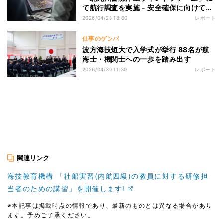
て航行調査を実施 - 安全確保に向けてレ
ーダー偽像や視認性を確認
2026/04/28 18:00
レポート
仕事のゲンバ
波方海技短大で入学式が挙行 88名が航
海士・機関士への一歩を踏み出す
2026/04/30 11:30
レポート
関連リンク
海技教育機構 「社船実習(内航四級)の教員に対する研修担
当者のための講習」を開催します!
※本記事は掲載時点の情報であり、最新のものとは異なる場合があり
ます。予めご了承ください。