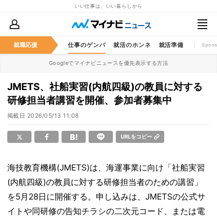
いい仕事は、いい暮らしから
就職応援
仕事のゲンバ
就活のホンネ
就活準備
Spons
Googleでマイナビニュースを優先表示する方法
JMETS、社船実習(内航四級)の教員に対する
研修担当者講習を開催、参加者募集中
掲載日
2026/05/13 11:08
URLをコピー
海技教育機構(JMETS)は、海運事業に向け「社船実習
(内航四級)の教員に対する研修担当者のための講習」
を5月28日に開催する。申し込みは、JMETSの公式サ
イトや同研修の告知チラシの二次元コード、または電