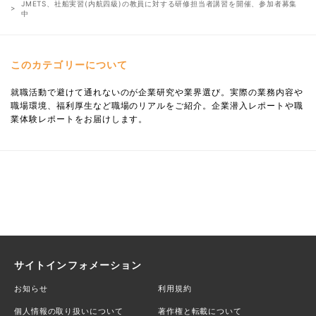
JMETS、社船実習(内航四級)の教員に対する研修担当者講習を開催、参加者募集
中
このカテゴリーについて
就職活動で避けて通れないのが企業研究や業界選び。実際の業務内容や
職場環境、福利厚生など職場のリアルをご紹介。企業潜入レポートや職
業体験レポートをお届けします。
サイトインフォメーション
お知らせ
利用規約
個人情報の取り扱いについて
著作権と転載について