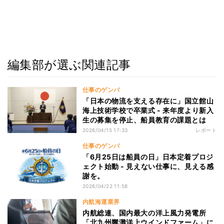
編集部が選ぶ関連記事
仕事のゲンバ
「日本の物流を支える存在に」国立館山
海上技術学校で卒業式 - 来年度より新入
生の募集を停止、船員教育の課題とは
2026/04/15 17:33
レポート
仕事のゲンバ
「6月25日は船員の日」日本定着プロジ
ェクト始動 - 見えない仕事に、見える感
謝を。
2026/04/22 11:58
内航海運業界
内航総連、国内最大の洋上風力発電所
「北九州響灘洋上ウインドファーム」に