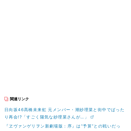
関連リンク
日向坂46髙橋未来虹 元メンバー・潮紗理菜と街中でばった
り再会!?「すごく陽気な紗理菜さんが…」
『ヱヴァンゲリヲン新劇場版：序』は“予算”との戦いだっ