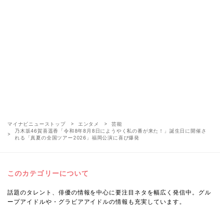
マイナビニューストップ
エンタメ
芸能
乃木坂46賀喜遥香「令和8年8月8日にようやく私の番が来た！」誕生日に開催さ
れる「真夏の全国ツアー2026」福岡公演に喜び爆発
このカテゴリーについて
話題のタレント、俳優の情報を中心に要注目ネタを幅広く発信中。グル
ープアイドルや・グラビアアイドルの情報も充実しています。