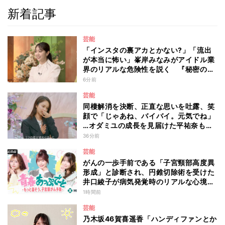
新着記事
芸能
「インスタの裏アカとかない?」「流出
が本当に怖い」峯岸みなみがアイドル業
界のリアルな危険性を説く 『秘密のマ
マ園』特別編
6分前
芸能
同棲解消を決断、正直な思いを吐露、笑
顔で「じゃあね、バイバイ。元気でね」
…オダミユの成長を見届けた平祐奈も思
わず涙 『ガールオアレディ3』
36分前
芸能
がんの一歩手前である「子宮頸部高度異
形成」と診断され、円錐切除術を受けた
井口綾子が病気発覚時のリアルな心境や
葛藤を語る ABEMAトーク番組『青春
1時間前
あっぷで～と -もっと話そう、子宮頸が
芸能
ん予防-』
乃木坂46賀喜遥香「ハンディファンとか