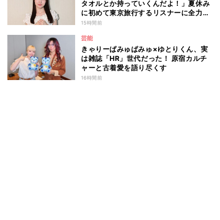
タオルとか持っていくんだよ！」夏休み
に初めて東京旅行するリスナーに全力ア
ドバイス！
15時間前
芸能
きゃりーぱみゅぱみゅ×ゆとりくん、実
は雑誌「HR」世代だった！ 原宿カルチ
ャーと古着愛を語り尽くす
16時間前