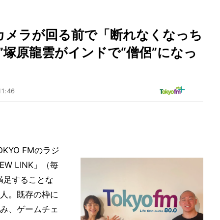
カメラが回る前で「断れなくなっち
”塚原龍雲がインドで“僧侶”になっ
11:46
YO FMのラジ
NEW LINK」（毎
に満足することな
人。既存の枠に
み、ゲームチェ