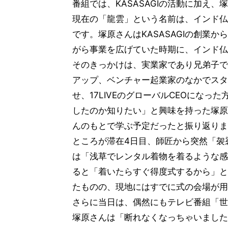
番組では、KASASAGIの活動に加え
現在の「龍雲」という名前は、インド仏
です。塚原さんはKASASAGIの創業か
がら事業を広げていた時期に、インド仏
そのきっかけは、実業家であり兄弟子で
アップ、ベンチャー起業家のなかでスタ
せ、17LIVEのグローバルCEOにな
したのか知りたい」と興味を持った塚原
んのもとで学ぶ予定だったと振り返りま
ところが滞在4日目、師匠から突然「袈
は「浅草でレンタル着物を着るような感
ると「着いたらすぐ得度式するから」と
たものの、現地にはすでに式の会場が用
さらに当日は、偶然にもテレビ番組「世
塚原さんは「断れなくなっちゃいました