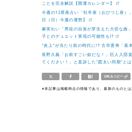
ことを完全解説【開運カレンダー】
今週の12星座占い「牡羊座（おひつじ座）」
日（日）今週の運勢】
麻実れい「男役の自覚が芽生えた大切な曲
子とのデュエット実現の可能性も!?
“炎上"が当たり前の時代に!? 古市憲寿「
長野久義「お前すごい奴だな！」巨人入団
てください！」と直訴した“図太い同期”と
URLをコピー
※本記事は掲載時点の情報であり、最新のものと