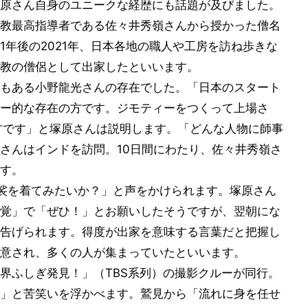
、塚原さん自身のユニークな経歴にも話題が及びました。
教最高指導者である佐々井秀嶺さんから授かった僧名
ら1年後の2021年、日本各地の職人や工房を訪ね歩きな
教の僧侶として出家したといいます。
もある小野龍光さんの存在でした。「日本のスタート
ー的な存在の方です。ジモティーをつくって上場さ
った方です」と塚原さんは説明します。「どんな人物に師事
さんはインドを訪問。10日間にわたり、佐々井秀嶺さ
す。
裟を着てみたいか？」と声をかけられます。塚原さん
覚」で「ぜひ！」とお願いしたそうですが、翌朝にな
告げられます。得度が出家を意味する言葉だと把握し
意され、多くの人が集まっていたといいます。
界ふしぎ発見！」（TBS系列）の撮影クルーが同行。
」と苦笑いを浮かべます。鷲見から「流れに身を任せ