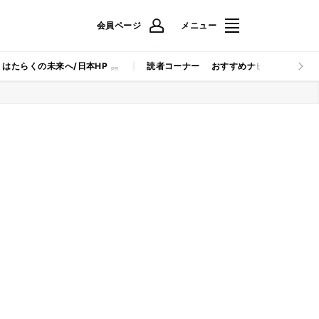
会員ページ
メニュー
はたらくの未来へ/日本HP
読者コーナー
おすすめナビ
マイナビB