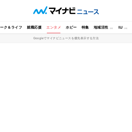
ワーク＆ライフ
就職応援
エンタメ
ホビー
特集
地域活性
IIJ
Googleでマイナビニュースを優先表示する方法