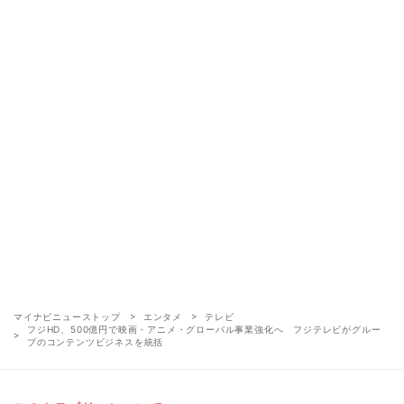
マイナビニューストップ
エンタメ
テレビ
フジHD、500億円で映画・アニメ・グローバル事業強化へ フジテレビがグルー
プのコンテンツビジネスを統括