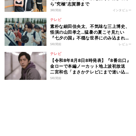
ら“究極”志賀勝まで
3時間前
インタビュー
テレビ
素朴な細田佳央太、不気味な三上博史、
怪演の山田孝之…猛暑の夏こそ見たい
『七夕の国』不穏な世界にのみ込まれる
超常ミステリー
5時間前
レビュー
テレビ
【令和8年8月8日8時発表】『8番出口』
金ローで本編ノーカット地上波初放送
二宮和也「まさかテレビにまで迷い込ん
でしまうとは」
5時間前