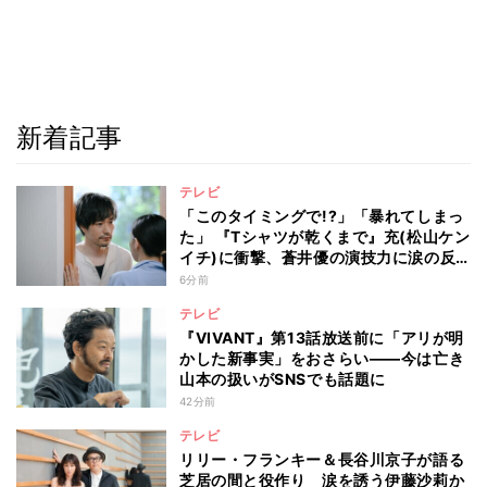
新着記事
テレビ
「このタイミングで!?」「暴れてしまっ
た」 『Tシャツが乾くまで』充(松山ケン
イチ)に衝撃、蒼井優の演技力に涙の反
響も
6分前
テレビ
『VIVANT』第13話放送前に「アリが明
かした新事実」をおさらい――今は亡き
山本の扱いがSNSでも話題に
42分前
テレビ
リリー・フランキー＆長谷川京子が語る
芝居の間と役作り 涙を誘う伊藤沙莉か