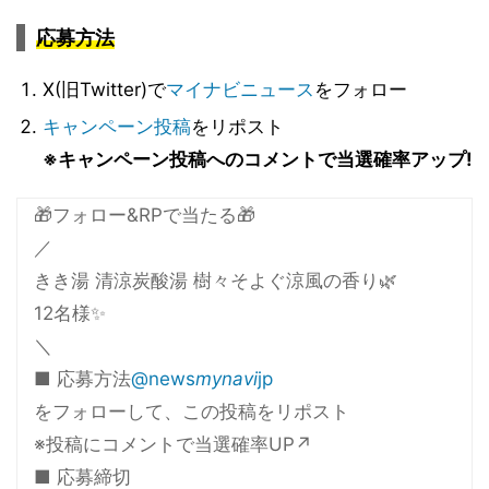
応募方法
X(旧Twitter)で
マイナビニュース
をフォロー
キャンペーン投稿
をリポスト
※キャンペーン投稿へのコメントで当選確率アップ!
🎁フォロー&RPで当たる🎁
／
きき湯 清涼炭酸湯 樹々そよぐ涼風の香り🌿
12名様✨
＼
■ 応募方法
@news
mynavi
jp
をフォローして、この投稿をリポスト
※投稿にコメントで当選確率UP↗️
■ 応募締切