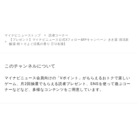
マイナビニューストップ
読者コーナー
【プレゼント】マイナビニュース公式Xフォロー&RPキャンペーン きき湯 清涼炭
酸湯 樹々そよぐ涼風の香り【12名様】
このチャンネルについて
マイナビニュース会員向けの「Vポイント」がもらえるおトクで楽しい
ゲーム、月2回抽選でもらえる読者プレゼント、SNSを使って遊ぶコー
ナーなどなど、多様なコンテンツをご用意しています。