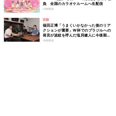
負 全国のカラオケルームへ生配信
13時間前
芸能
福田正博「うまくいかなかった後のリア
クションが重要」W杯でのブラジルへの
発言が波紋を呼んだ塩貝健人に今後期待
することは？
16時間前