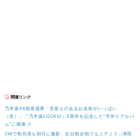
関連リンク
乃木坂46賀喜遥香「見覚えのあるお名前がいっぱい
（笑）」『乃木坂LOCKS!』5周年を記念した“手作りアルバ
ム”に感激
CMで初共演も別日に撮影、紅白歌合戦でもニアミス…津田