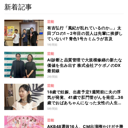
新着記事
芸能
有吉弘行「風紀が乱れているのか…」太
田プロの1～2年目の芸人は先輩に挨拶し
ていない!? 青色1号カミムラが言及
1時間前
芸能
AI診断と品質管理で大規模修繕の新たな
価値を生み出す 株式会社アケボノのDX
最前線
2時間前
芸能
18歳で妊娠、出産予定1週間前に夫の浮
気が発覚、41歳で肛門管がんを発症…36
歳でおばあちゃんになった女性の人生に
島田珠代も思わず涙 『愛のハイエナ
5時間前
season6』
芸能
AKB48選抜16人、CM出演権かけガチ勝