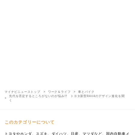
マイナビニューストップ
ワーク＆ライフ
車とバイク
先代を否定するところがないのが悩み!? トヨタ新型RAV4のデザイン進化を聞
く
このカテゴリーについて
トヨタやホンダ、スズキ、ダイハツ、日産、マツダなど、国内自動車メ