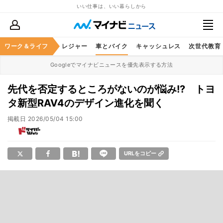
いい仕事は、いい暮らしから
ヘルスケア
ワーク＆ライフ
グルメ
レジャー
車とバイク
キャッシュレス
次世代教育
Googleでマイナビニュースを優先表示する方法
先代を否定するところがないのが悩み!? トヨ
タ新型RAV4のデザイン進化を聞く
掲載日
2026/05/04 15:00
URLをコピー