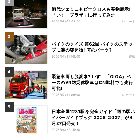
初代ジェミニもビークロスも実物展示!
「いすゞプラザ」に行ってみた
2026/08/05 08:00
レポート
バイクのクイズ 第62回 バイクのステッ
プに謎の突起物! 何のパーツ?
2026/07/31 08:00
連載
緊急車両も脱炭素? いすゞ「GIGA」ベ
ースのVR防災体験車はCN燃料でも走行
可能!
2026/07/31 08:00
レポート
日本全国1231駅を完全ガイド「道の駅ハ
イパーガイドブック 2026-2027」が4
月27日発売！
2026/04/23 15:30