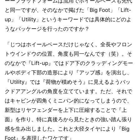
ーープラットフォームは流用でホイールベースも先代
と同一ですが、そのなかで掲げた「Big Foot」「Lift-
up」「Utility」というキーワードでは具体的にどのよ
うなパッケージを行ったのですか？
「じつはホイールベースだけじゃなく、全長やフロン
トウインドウの位置、角度も同一なんです（笑）。そ
のなかで『Lift-up』ではドア下のクラッディングモー
ルやボディ下部の造形により『アップ感』を演出し、
『Utility』では『荷物が積めそう』に見えるようバッ
クドアアングルの角度を立てています。ただ、それで
はキャビンが四角くミニバン的になってしまうので、
新型はリヤフェンダーを上下に圧縮することで『上
面』を作り、特に真後ろから見たときの強い踏ん張り
感を生み出しました。これと大径タイヤにより『Big
Foot』を表現したワケです」