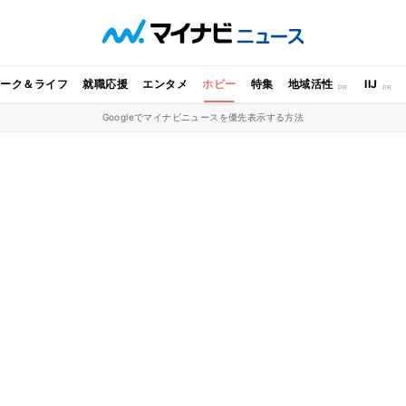
ワーク＆ライフ
就職応援
エンタメ
ホビー
特集
地域活性
IIJ
Googleでマイナビニュースを優先表示する方法