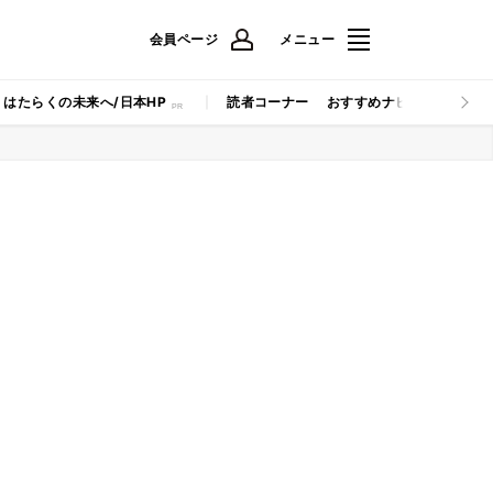
会員ページ
メニュー
はたらくの未来へ/日本HP
読者コーナー
おすすめナビ
マイナビB