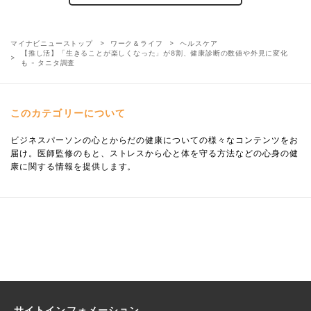
マイナビニューストップ
ワーク＆ライフ
ヘルスケア
【推し活】「生きることが楽しくなった」が8割、健康診断の数値や外見に変化
も - タニタ調査
このカテゴリーについて
ビジネスパーソンの心とからだの健康についての様々なコンテンツをお
届け。医師監修のもと、ストレスから心と体を守る方法などの心身の健
康に関する情報を提供します。
サイトインフォメーション