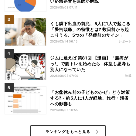
い応急処置を医師が解説
2026/08/08 07:11
くも膜下出血の前兆、5人に1人で起こる
「警告頭痛」の特徴とは? 数日前から起
こりうる、5つの「発症前のサイン」
2026/03/14 06:15
レポート
ジムに通えば 第81回 【漫画】「腰痛が
っ!」で筋トレを始めたら…体型も思考も
別人になっていた
2026/08/03 07:00
連載
「お盆休み前の子どものかぜ」どう対策
する? - 約5人に1人が経験、旅行・帰省
への影響も
2026/08/07 10:55
ランキングをもっと見る