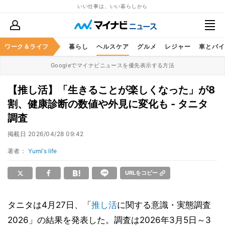
いい仕事は、いい暮らしから
ジネススキル
ワーク＆ライフ
マネー
暮らし
ヘルスケア
グルメ
レジャー
車とバイ
Googleでマイナビニュースを優先表示する方法
【推し活】「生きることが楽しくなった」が8
割、健康診断の数値や外見に変化も - タニタ
調査
掲載日
2026/04/28 09:42
著者：
Yumi's life
URLをコピー
タニタは4月27日、「
推し活
に関する意識・実態調査
2026」の結果を発表した。調査は2026年3月5日～3