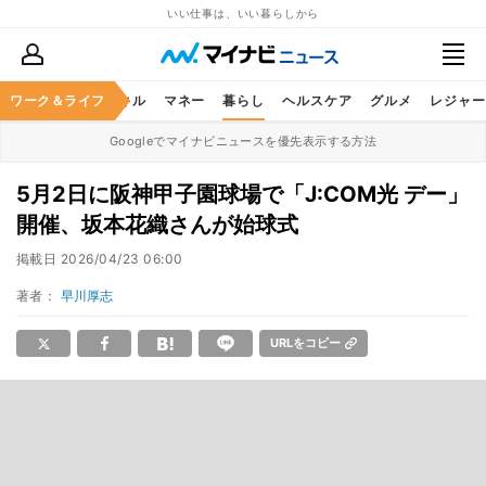
いい仕事は、いい暮らしから
ャリア
ワーク＆ライフ
ビジネススキル
マネー
暮らし
ヘルスケア
グルメ
レジャー
Googleでマイナビニュースを優先表示する方法
5月2日に阪神甲子園球場で「J:COM光 デー」
開催、坂本花織さんが始球式
掲載日
2026/04/23 06:00
著者：
早川厚志
URLをコピー