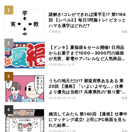
謎解き!コレができれば漢字王!? 第1164
回 【レベル2】毎日1問脳トレ! ピタッと
ハマる漢字はどれだ?
12時間前
連載
【ドンキ】夏福袋＆セール開催! 日用品
からお菓子まで1000～3000円の福袋
が充実、家電やアパレルなど人気商品も
特価
2026/08/04 15:51
うちの地元だけ!? 都道府県あるある 第
20回 【漫画】「いよいよやな…」仕事
より優先は当然!? 兵庫県民の“祭り愛”が
熱すぎた
2026/08/05 07:00
連載
婚活してみたら 第140回 【漫画】仕事中
にマッチング成立! 上司にPC画面を見ら
れた結果…
2026/08/05 21:38
連載