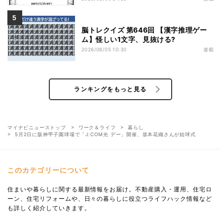
脳トレクイズ 第646回 【漢字推理ゲー
ム】怪しい1文字、見抜ける?
2026/08/05 10:30
連載
ランキングをもっと見る
マイナビニューストップ
ワーク＆ライフ
暮らし
5月2日に阪神甲子園球場で「J:COM光 デー」開催、坂本花織さんが始球式
このカテゴリーについて
住まいや暮らしに関する最新情報をお届け。不動産購入・運用、住宅ロ
ーン、住宅リフォームや、日々の暮らしに役立つライフハック情報など
も詳しく紹介していきます。