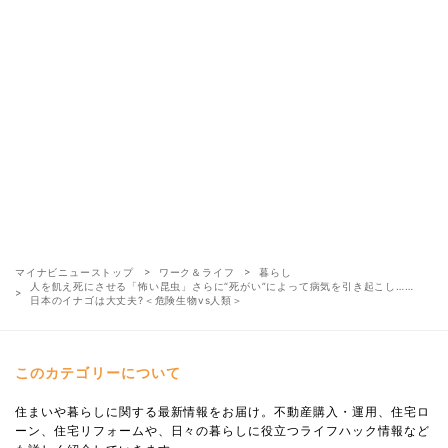
マイナビニューストップ
ワーク＆ライフ
暮らし
人を飢え死にさせる「怖い昆虫」さらに“死がい”によって病気を引き起こし……
日本のイナゴは大丈夫?＜危険生物vs人類＞
このカテゴリーについて
住まいや暮らしに関する最新情報をお届け。不動産購入・運用、住宅ロ
ーン、住宅リフォームや、日々の暮らしに役立つライフハック情報など