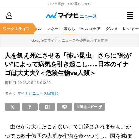
いい仕事は、いい暮らしから
ャリア
ワーク＆ライフ
ビジネススキル
マネー
暮らし
ヘルスケア
グルメ
レジャー
Googleでマイナビニュースを優先表示する方法
人を飢え死にさせる「怖い昆虫」さらに“死が
い”によって病気を引き起こし……日本のイナ
ゴは大丈夫?＜危険生物vs人類＞
掲載日
2026/05/15 06:22
著者：
マイナビニュース編集部
URLをコピー
「虫だから大したことない」では済まされません。か
つては数十億匹の大群が作物を食べつくし、国を滅ぼ