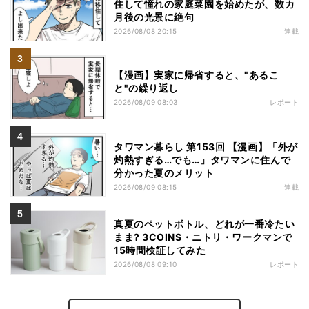
住して憧れの家庭菜園を始めたが、数カ
月後の光景に絶句
2026/08/08 20:15
連載
【漫画】実家に帰省すると、"あるこ
と"の繰り返し
2026/08/09 08:03
レポート
タワマン暮らし 第153回 【漫画】「外が
灼熱すぎる…でも…」タワマンに住んで
分かった夏のメリット
2026/08/09 08:15
連載
真夏のペットボトル、どれが一番冷たい
まま? 3COINS・ニトリ・ワークマンで
15時間検証してみた
2026/08/08 09:10
レポート