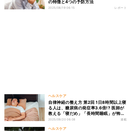
の特徴と4つの予防方法
2025/08/19 06:15
レポート
ヘルスケア
自律神経の整え方 第2回 1日8時間以上寝
る人は、糖尿病の発症率3.6倍!? 医師が
教える「寝だめ」「長時間睡眠」が怖い
理由
2025/09/20 06:08
連載
ヘルスケア