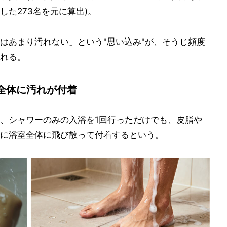
た273名を元に算出)。
はあまり汚れない」という"思い込み"が、そうじ頻度
れる。
全体に汚れが付着
、シャワーのみの入浴を1回行っただけでも、皮脂や
に浴室全体に飛び散って付着するという。