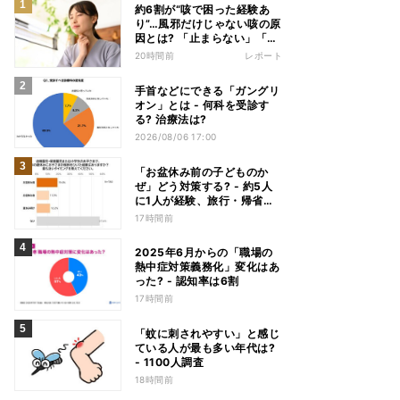
約6割が“咳で困った経験あ
り”…風邪だけじゃない咳の原
因とは? 「止まらない」「眠
れない」悩みを医師が解説
20時間前
レポート
手首などにできる「ガングリ
オン」とは - 何科を受診す
る? 治療法は?
2026/08/06 17:00
「お盆休み前の子どものか
ぜ」どう対策する? - 約5人
に1人が経験、旅行・帰省へ
の影響も
17時間前
2025年6月からの「職場の
熱中症対策義務化」変化はあ
った? - 認知率は6割
17時間前
「蚊に刺されやすい」と感じ
ている人が最も多い年代は?
- 1100人調査
18時間前