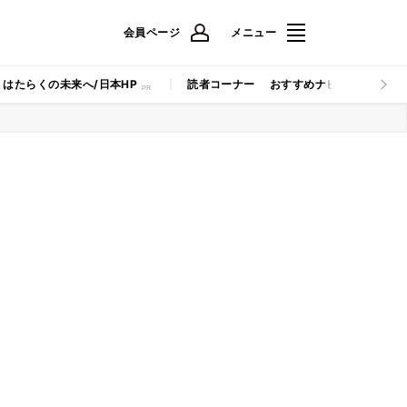
会員ページ
メニュー
はたらくの未来へ/日本HP
読者コーナー
おすすめナビ
マイナビB