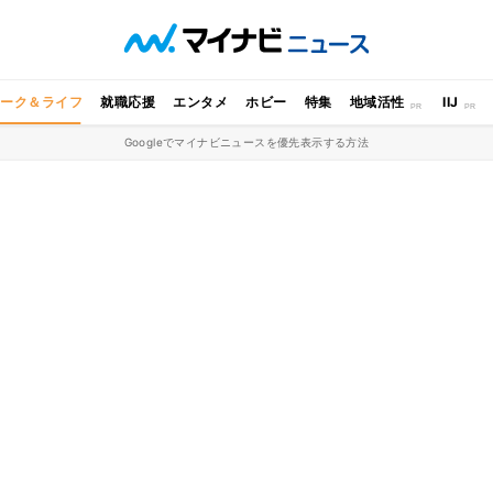
ワーク＆ライフ
就職応援
エンタメ
ホビー
特集
地域活性
IIJ
Googleでマイナビニュースを優先表示する方法