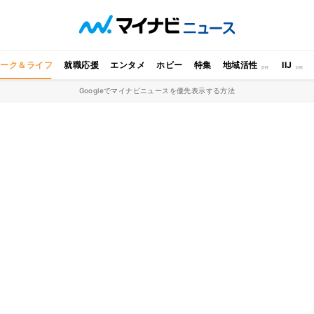
ワーク＆ライフ
就職応援
エンタメ
ホビー
特集
地域活性
IIJ
Googleでマイナビニュースを優先表示する方法