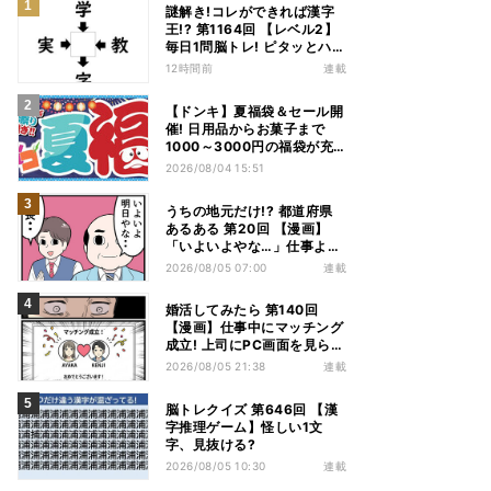
謎解き!コレができれば漢字
王!? 第1164回 【レベル2】
毎日1問脳トレ! ピタッとハマ
る漢字はどれだ?
12時間前
連載
【ドンキ】夏福袋＆セール開
催! 日用品からお菓子まで
1000～3000円の福袋が充
実、家電やアパレルなど人気
2026/08/04 15:51
商品も特価
うちの地元だけ!? 都道府県
あるある 第20回 【漫画】
「いよいよやな…」仕事より
優先は当然!? 兵庫県民の“祭
2026/08/05 07:00
連載
り愛”が熱すぎた
婚活してみたら 第140回
【漫画】仕事中にマッチング
成立! 上司にPC画面を見られ
た結果…
2026/08/05 21:38
連載
脳トレクイズ 第646回 【漢
字推理ゲーム】怪しい1文
字、見抜ける?
2026/08/05 10:30
連載