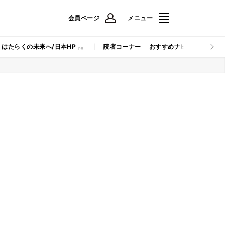
会員ページ
メニュー
はたらくの未来へ/日本HP
読者コーナー
おすすめナビ
マイナビB