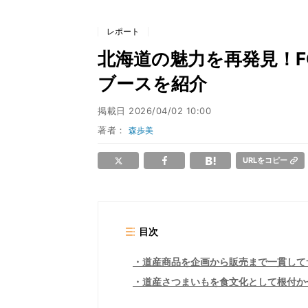
レポート
北海道の魅力を再発見！FO
ブースを紹介
掲載日
2026/04/02 10:00
著者：
森歩美
URLをコピー
目次
道産商品を企画から販売まで一貫して
道産さつまいもを食文化として根付か