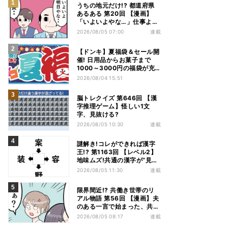
うちの地元だけ!? 都道府県
あるある 第20回 【漫画】
「いよいよやな…」仕事より
優先は当然!? 兵庫県民の“祭
2026/08/05 07:00
連載
り愛”が熱すぎた
【ドンキ】夏福袋＆セール開
催! 日用品からお菓子まで
1000～3000円の福袋が充
実、家電やアパレルなど人気
2026/08/04 15:51
商品も特価
脳トレクイズ 第646回 【漢
字推理ゲーム】怪しい1文
字、見抜ける?
2026/08/05 10:30
連載
謎解き!コレができれば漢字
王!? 第1163回 【レベル2】
地味ムズ!共通の漢字が“見え
てこない”…
2026/08/05 11:30
連載
限界間近!? 共働き世帯のリ
アル物語 第56回 【漫画】夫
のある一言で始まった、共働
き夫婦の言い合い。妻も思わ
2026/08/05 08:17
連載
ず…