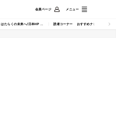
会員ページ
メニュー
はたらくの未来へ/日本HP
読者コーナー
おすすめナビ
マイナビB