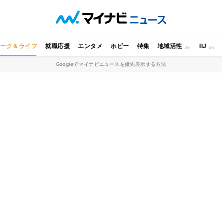
ワーク＆ライフ
就職応援
エンタメ
ホビー
特集
地域活性
IIJ
Googleでマイナビニュースを優先表示する方法