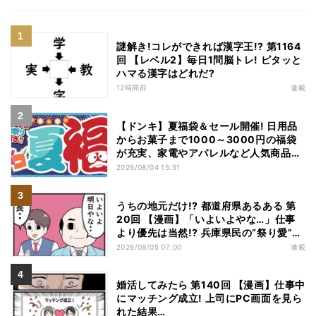
謎解き!コレができれば漢字王!? 第1164
回 【レベル2】毎日1問脳トレ! ピタッと
ハマる漢字はどれだ?
12時間前
連載
【ドンキ】夏福袋＆セール開催! 日用品
からお菓子まで1000～3000円の福袋
が充実、家電やアパレルなど人気商品も
特価
2026/08/04 15:51
うちの地元だけ!? 都道府県あるある 第
20回 【漫画】「いよいよやな…」仕事
より優先は当然!? 兵庫県民の“祭り愛”が
熱すぎた
2026/08/05 07:00
連載
婚活してみたら 第140回 【漫画】仕事中
にマッチング成立! 上司にPC画面を見ら
れた結果…