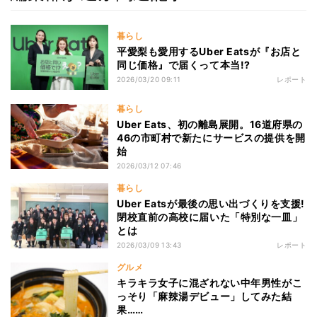
暮らし
平愛梨も愛用するUber Eatsが『お店と
同じ価格』で届くって本当!?
2026/03/20 09:11
レポート
暮らし
Uber Eats、初の離島展開。16道府県の
46の市町村で新たにサービスの提供を開
始
2026/03/12 07:46
暮らし
Uber Eatsが最後の思い出づくりを支援!
閉校直前の高校に届いた「特別な一皿」
とは
2026/03/09 13:43
レポート
グルメ
キラキラ女子に混ざれない中年男性がこ
っそり「麻辣湯デビュー」してみた結
果……