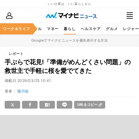
いい仕事は、いい暮らしから
ャリア
ワーク＆ライフ
ビジネススキル
マネー
暮らし
ヘルスケア
グルメ
レジャー
Googleでマイナビニュースを優先表示する方法
レポート
手ぶらで花見!「準備がめんどくさい問題」の
救世主で手軽に桜を愛でてきた
掲載日
2026/03/25 10:41
著者：
猿川佑
URLをコピー